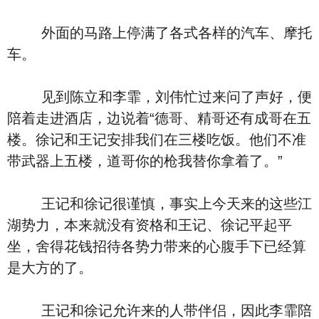
外面的马路上停满了各式各样的汽车、摩托
车。
见到陈立和李霏，刘伟忙过来问了声好，便
陪着走进酒店，边说着“德哥、精哥还有成哥在五
楼。徐记和王记安排我们在三楼吃饭。他们不准
带武器上五楼，道哥你的枪我替你拿着了。”
王记和徐记很谨慎，事实上今天来的这些江
湖势力，本来就没有资格和王记、徐记平起平
坐，舍得花钱招待各势力带来的心腹手下已经算
是大方的了。
王记和徐记允许来的人带伴侣，因此李霏陪