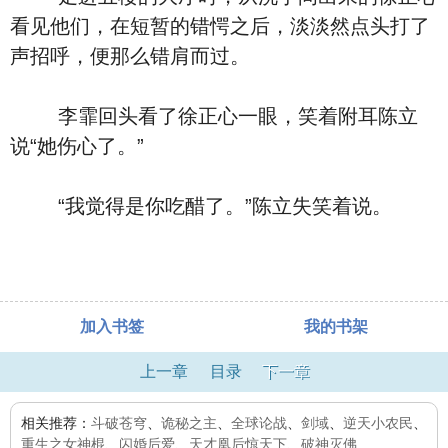
看见他们，在短暂的错愕之后，淡淡然点头打了
声招呼，便那么错肩而过。
李霏回头看了徐正心一眼，笑着附耳陈立
说“她伤心了。”
“我觉得是你吃醋了。”陈立失笑着说。
加入书签
我的书架
上一章
目录
下一章
相关推荐：
斗破苍穹
、
诡秘之主
、
全球论战
、
剑域
、
逆天小农民
、
重生之女神棍
、
闪婚后爱
、
天才凰后惊天下
、
破神灭佛