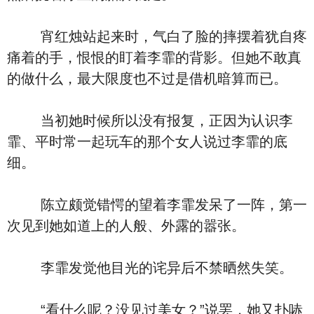
宵红烛站起来时，气白了脸的摔摆着犹自疼
痛着的手，恨恨的盯着李霏的背影。但她不敢真
的做什么，最大限度也不过是借机暗算而已。
当初她时候所以没有报复，正因为认识李
霏、平时常一起玩车的那个女人说过李霏的底
细。
陈立颇觉错愕的望着李霏发呆了一阵，第一
次见到她如道上的人般、外露的嚣张。
李霏发觉他目光的诧异后不禁晒然失笑。
“看什么呢？没见过美女？”说罢，她又扑哧