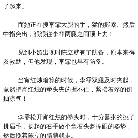
了起来。
而她正在搜李霏大腿的手，猛的握紧、然后
中指突出，狠狠往李霏两腿之间顶上去！
见到小媚出现时陈立就有了防备，原本来得
及救助，但他发现，李霏也早有防备。
当宵红烛暗算的时候，李霏双腿及时夹起，
竟然把宵红烛的拳头夹的握不住，紧接着疼的倒
抽凉气！
李霏松开宵红烛的拳头时，十分嚣张的挑了
挑眉毛，扬起的右手做个拿着头盔挥砸的姿势。
然后挽着陈立的胳膊就走。