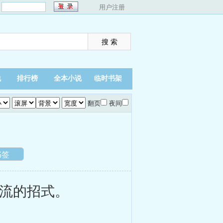
：
用户注册
说
排行榜
全本小说
临时书架
翻页
夜间
书签
流的招式。