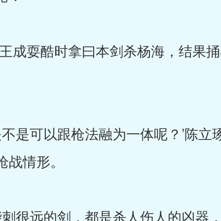
成耍酷时拿曰本剑杀杨海，结果捅
是可以跟枪法融为一体呢？’陈立
枪战情形。
刺很远的剑，都是杀人伤人的凶器，