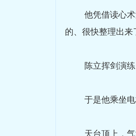
他凭借读心术过
的、很快整理出来
陈立挥剑演练了
于是他乘坐电梯
天台顶上，气温