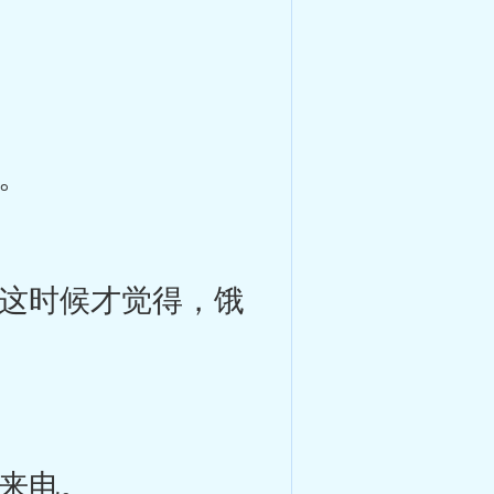
。
这时候才觉得，饿
来电。