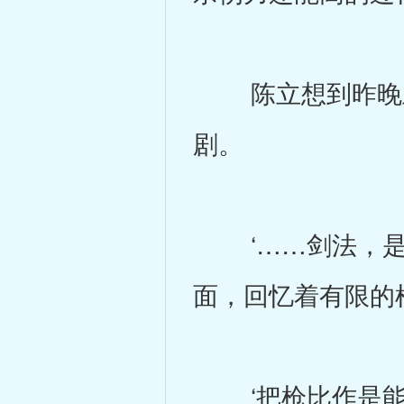
陈立想到昨晚王
剧。
‘……剑法，是不
面，回忆着有限的
‘把枪比作是能