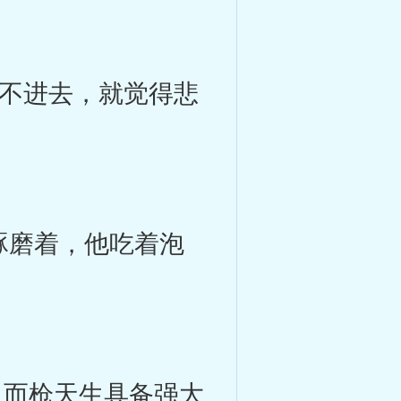
不进去，就觉得悲
琢磨着，他吃着泡
而枪天生具备强大