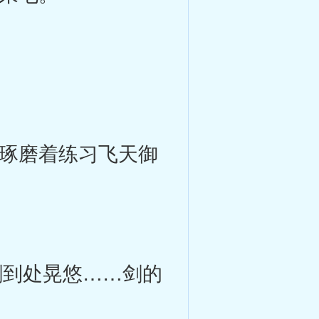
琢磨着练习飞天御
到处晃悠……剑的