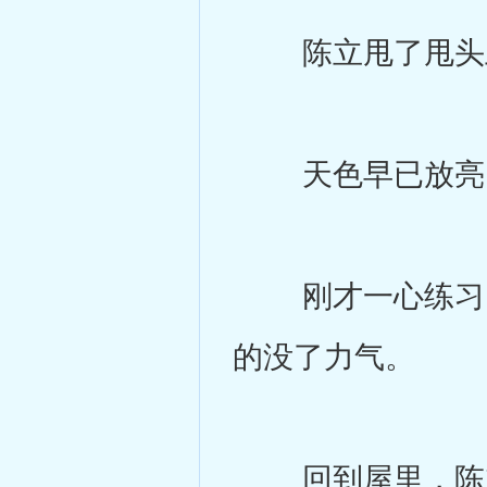
陈立甩了甩头
天色早已放亮，
刚才一心练习、
的没了力气。
回到屋里，陈立