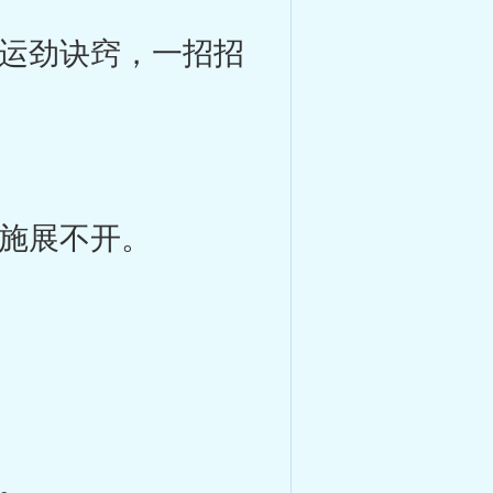
运劲诀窍，一招招
施展不开。
。