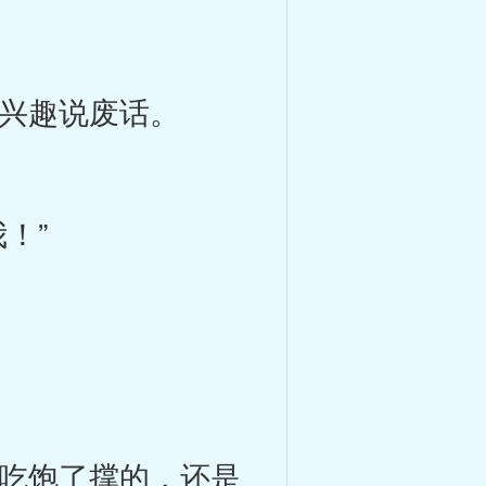
兴趣说废话。
！”
吃饱了撑的，还是