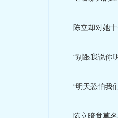
陈立却对她十分
“别跟我说你明天
“明天恐怕我们
陈立暗觉莫名其