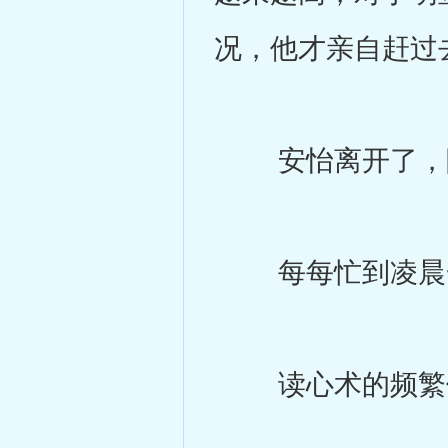
况，他才亲自赶过
安怡离开了，陈
每每忙到凌晨一
读心术的频繁使