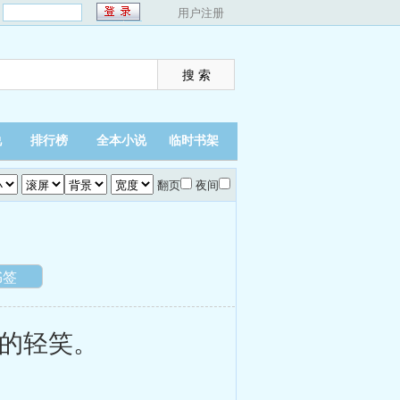
：
用户注册
说
排行榜
全本小说
临时书架
翻页
夜间
书签
的轻笑。