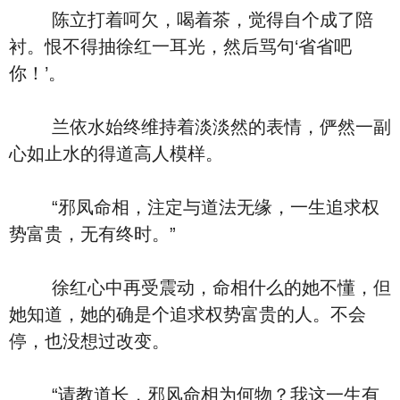
陈立打着呵欠，喝着茶，觉得自个成了陪
衬。恨不得抽徐红一耳光，然后骂句‘省省吧
你！’。
兰依水始终维持着淡淡然的表情，俨然一副
心如止水的得道高人模样。
“邪凤命相，注定与道法无缘，一生追求权
势富贵，无有终时。”
徐红心中再受震动，命相什么的她不懂，但
她知道，她的确是个追求权势富贵的人。不会
停，也没想过改变。
“请教道长，邪风命相为何物？我这一生有