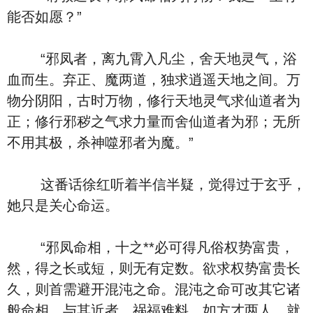
能否如愿？”
“邪凤者，离九霄入凡尘，舍天地灵气，浴
血而生。弃正、魔两道，独求逍遥天地之间。万
物分阴阳，古时万物，修行天地灵气求仙道者为
正；修行邪秽之气求力量而舍仙道者为邪；无所
不用其极，杀神噬邪者为魔。”
这番话徐红听着半信半疑，觉得过于玄乎，
她只是关心命运。
“邪凤命相，十之**必可得凡俗权势富贵，
然，得之长或短，则无有定数。欲求权势富贵长
久，则首需避开混沌之命。混沌之命可改其它诸
般命相，与其近者，祸福难料。如方才两人，就