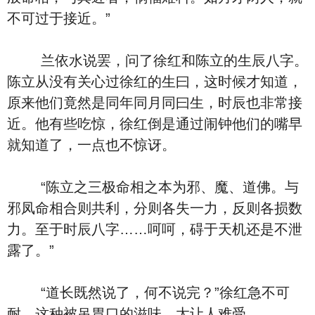
不可过于接近。”
兰依水说罢，问了徐红和陈立的生辰八字。
陈立从没有关心过徐红的生曰，这时候才知道，
原来他们竟然是同年同月同曰生，时辰也非常接
近。他有些吃惊，徐红倒是通过闹钟他们的嘴早
就知道了，一点也不惊讶。
“陈立之三极命相之本为邪、魔、道佛。与
邪凤命相合则共利，分则各失一力，反则各损数
力。至于时辰八字……呵呵，碍于天机还是不泄
露了。”
“道长既然说了，何不说完？”徐红急不可
耐，这种被吊胃口的滋味，太让人难受。