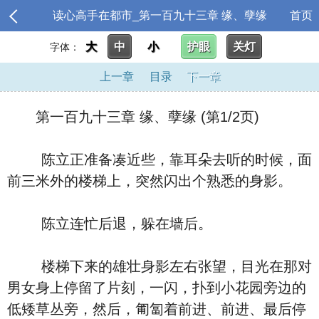
读心高手在都市_第一百九十三章 缘、孽缘
首页
大
中
小
护眼
关灯
字体：
上一章
目录
下一章
第一百九十三章 缘、孽缘 (第1/2页)
陈立正准备凑近些，靠耳朵去听的时候，面
前三米外的楼梯上，突然闪出个熟悉的身影。
陈立连忙后退，躲在墙后。
楼梯下来的雄壮身影左右张望，目光在那对
男女身上停留了片刻，一闪，扑到小花园旁边的
低矮草丛旁，然后，匍匐着前进、前进、最后停