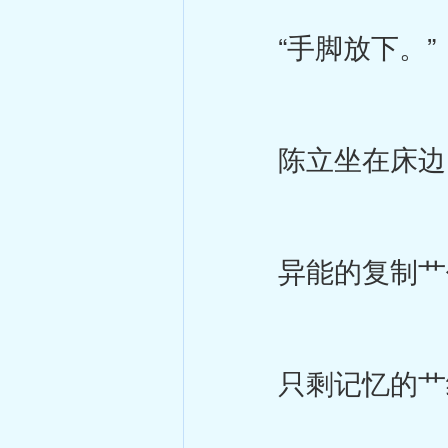
“手脚放下。”
陈立坐在床边，
异能的复制艹作
只剩记忆的艹纵