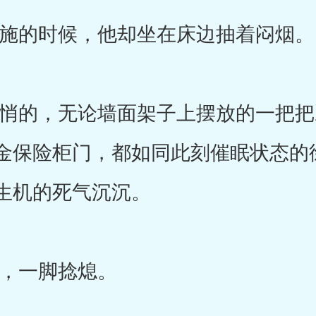
的时候，他却坐在床边抽着闷烟。
的，无论墙面架子上摆放的一把把
金保险柜门，都如同此刻催眠状态的
生机的死气沉沉。
一脚捻熄。