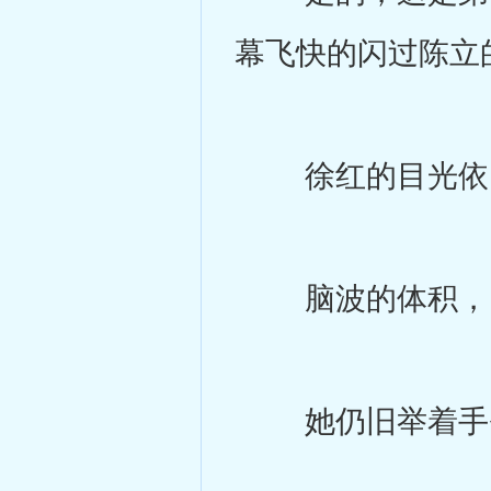
幕飞快的闪过陈立
徐红的目光依
脑波的体积，比
她仍旧举着手臂