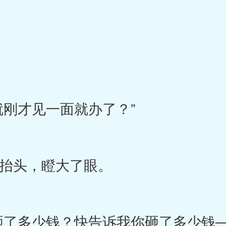
刚才见一面就办了？”
头，瞪大了眼。
多少钱？快告诉我你砸了多少钱―