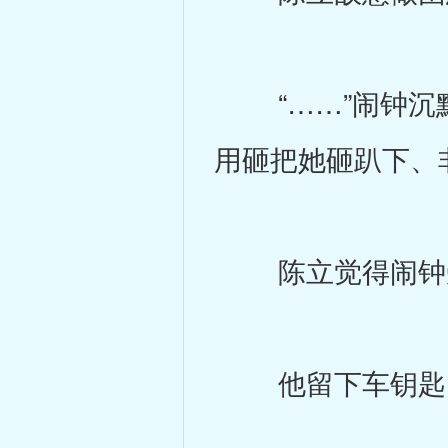
“……”闹钟沉默
用砸把她砸趴下、
陈立觉得闹钟受
他留下车钥匙，