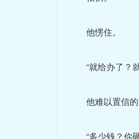
他愣住。
“就给办了？就
他难以置信的抬
“多少钱？你砸了