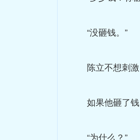
“没砸钱。”
陈立不想刺激闹
如果他砸了钱，
“为什么？”