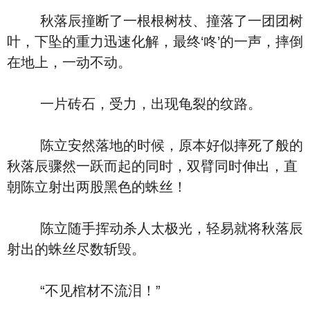
秋落辰撞断了一根根树枝、撞落了一团团树
叶，下坠的重力迅速化解，最终‘咚’的一声，摔倒
在地上，一动不动。
一片砖石，受力，出现龟裂的纹路。
陈立安然落地的时候，原本好似摔死了般的
秋落辰骤然一跃而起的同时，双臂同时伸出，直
朝陈立射出两股黑色的蛛丝！
陈立随手挥动杀人太极光，轻易就将秋落辰
射出的蛛丝尽数斩毁。
“不见棺材不流泪！”