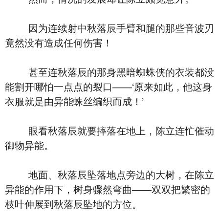
因为连续射中秋落辰手臂和腿的那些音波刃
竟然没有造成任何伤害！
甚至连秋落辰的那身黑暗蜘蛛侠的衣装都没
能割开哪怕一点点的裂口――‘原来如此，他这身
衣服就是由异能蛛丝编织而成！’
眼看秋落辰就要摔落在地上，陈立连忙催动
御物异能。
地面、秋落辰坠落地点旁边的大树，在陈立
异能的作用下，树身骤然弯曲――双双把繁密的
枝叶伸展到秋落辰坠地的方位。