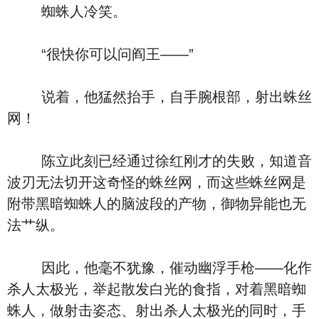
蜘蛛人冷笑。
“很快你可以问阎王――”
说着，他猛然抬手，自手腕根部，射出蛛丝
网！
陈立此刻已经通过徐红刚才的失败，知道音
波刃无法切开这奇怪的蛛丝网，而这些蛛丝网是
附带黑暗蜘蛛人的脑波段的产物，御物异能也无
法艹纵。
因此，他毫不犹豫，催动幽浮手枪――化作
杀人太极光，举起散发白光的食指，对着黑暗蜘
蛛人，做射击姿态、射出杀人太极光的同时，手