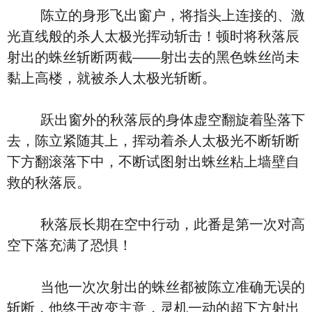
陈立的身形飞出窗户，将指头上连接的、激
光直线般的杀人太极光挥动斩击！顿时将秋落辰
射出的蛛丝斩断两截――射出去的黑色蛛丝尚未
黏上高楼，就被杀人太极光斩断。
跃出窗外的秋落辰的身体虚空翻旋着坠落下
去，陈立紧随其上，挥动着杀人太极光不断斩断
下方翻滚落下中，不断试图射出蛛丝粘上墙壁自
救的秋落辰。
秋落辰长期在空中行动，此番是第一次对高
空下落充满了恐惧！
当他一次次射出的蛛丝都被陈立准确无误的
斩断，他终于改变主意，灵机一动的超下方射出