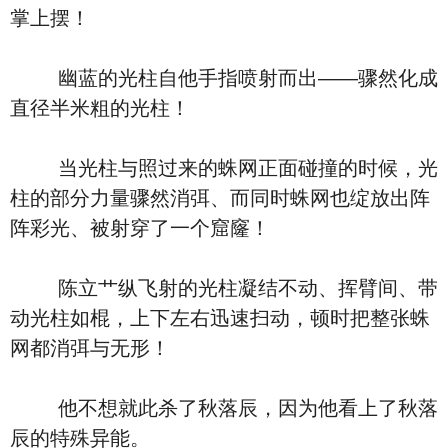
掌上摆！
幽蓝的光柱自他手指喷射而出――骤然化成
直径半米粗的光柱！
当光柱与照过来的蛛网正面碰撞的时候，光
柱的部分力量骤然消弭、而同时蛛网也绽放出阵
阵彩光、被射穿了一个窟窿！
陈立艹纵飞射的光柱凝结不动、挥臂间、带
动光柱如棍，上下左右迅速扫动，顿时把整张蛛
网都消弭与无形！
他不想就此杀了秋落辰，因为他看上了秋落
辰的特殊异能。