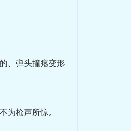
的、弹头撞瘪变形
不为枪声所惊。