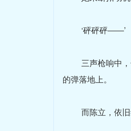
‘砰砰砰――’
三声枪响中，子
的弹落地上。
而陈立，依旧维