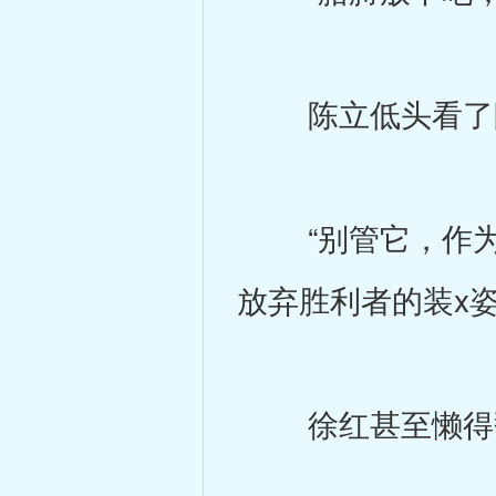
陈立低头看了眼
“别管它，作为
放弃胜利者的装x
徐红甚至懒得翻