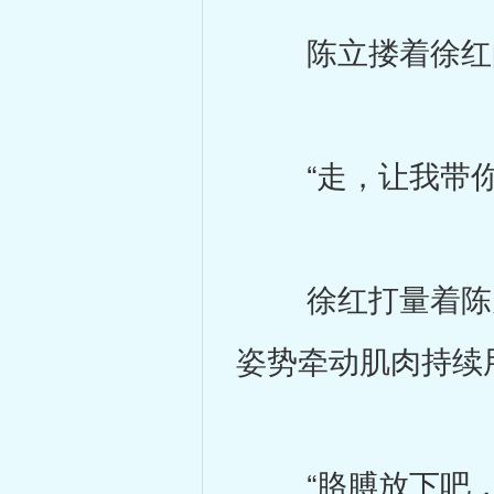
陈立搂着徐红的
“走，让我带你
徐红打量着陈力
姿势牵动肌肉持续
“胳膊放下吧，