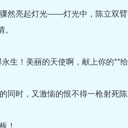
然亮起灯光――灯光中，陈立双臂
情。
生！美丽的天使啊，献上你的**给
同时，又激恼的恨不得一枪射死陈
板！