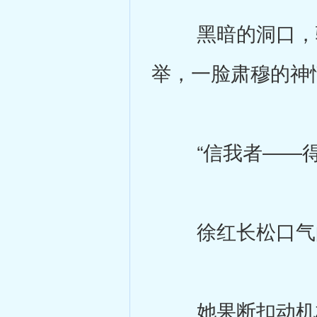
黑暗的洞口，骤
举，一脸肃穆的神
“信我者――得永
徐红长松口气的
她果断扣动机