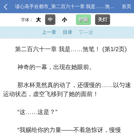
读心高手在都市_第二百六十一章 我是……煞笔！
首页
大
中
小
护眼
关灯
字体：
上一章
目录
下一章
第二百六十一章 我是……煞笔！ (第1/2页)
神奇的一幕，出现在她眼前。
那水杯竟然真的动了，还缓慢的……以匀速
运动状态，虚空飞移到了她的面前！
“这……这是？”
“我赐给你的力量――不着急惊讶，慢慢