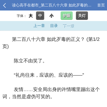
读心高手在都市_第二百八十六章 如此歹毒的正义？
首页
大
中
小
护眼
关灯
字体：
上一章
目录
下一章
第二百八十六章 如此歹毒的正义？ (第1/2
页)
陈立不由笑了。
“礼尚往来，应该的、应该的――”
友情……安全局出身的许情嘴里蹦出这个
词，当然是虚伪可笑的。