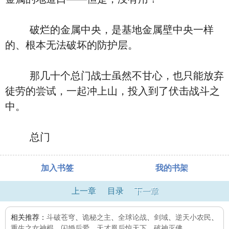
破烂的金属中央，是基地金属壁中央一样
的、根本无法破坏的防护层。
那几十个总门战士虽然不甘心，也只能放弃
徒劳的尝试，一起冲上山，投入到了伏击战斗之
中。
总门
加入书签
我的书架
上一章
目录
下一章
相关推荐：
斗破苍穹
、
诡秘之主
、
全球论战
、
剑域
、
逆天小农民
、
重生之女神棍
、
闪婚后爱
、
天才凰后惊天下
、
破神灭佛