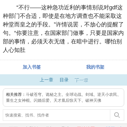
“不行――这种急功近利的事情别说对gdf这
种部门不合适，即使是在地方调查也不能采取这
种堂而皇之的手段。”许情说罢，不放心的提醒了
句。“你要注意，在国家部门做事，只要是国家内
部的事情，必须天衣无缝，在暗中进行。哪怕别
人心知肚
加入书签
我的书架
上一章
目录
下一章
相关推荐：
斗破苍穹
、
诡秘之主
、
全球论战
、
剑域
、
逆天小农民
、
重生之女神棍
、
闪婚后爱
、
天才凰后惊天下
、
破神灭佛