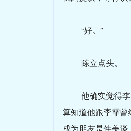
“好。”
陈立点头。
他确实觉得李霏
算知道他跟李霏曾
成为朋友是件美谈