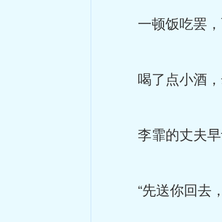
一顿饭吃罢，两
喝了点小酒，却
李霏的丈夫早让
“先送你回去，