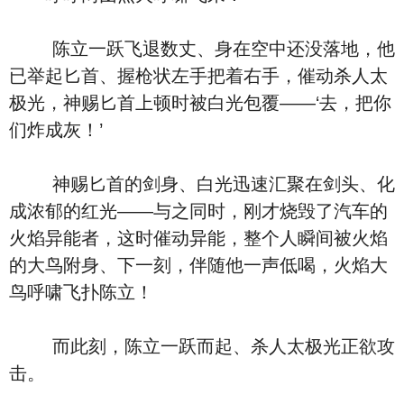
陈立一跃飞退数丈、身在空中还没落地，他
已举起匕首、握枪状左手把着右手，催动杀人太
极光，神赐匕首上顿时被白光包覆――‘去，把你
们炸成灰！’
神赐匕首的剑身、白光迅速汇聚在剑头、化
成浓郁的红光――与之同时，刚才烧毁了汽车的
火焰异能者，这时催动异能，整个人瞬间被火焰
的大鸟附身、下一刻，伴随他一声低喝，火焰大
鸟呼啸飞扑陈立！
而此刻，陈立一跃而起、杀人太极光正欲攻
击。