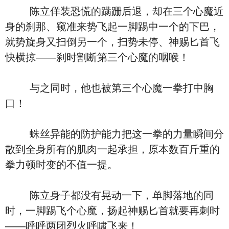
陈立佯装恐慌的蹒跚后退，却在三个心魔近
身的刹那、窥准来势飞起一脚踢中一个的下巴，
就势旋身又扫倒另一个，扫势未停、神赐匕首飞
快横掠――刹时割断第三个心魔的咽喉！
与之同时，他也被第三个心魔一拳打中胸
口！
蛛丝异能的防护能力把这一拳的力量瞬间分
散到全身所有的肌肉一起承担，原本数百斤重的
拳力顿时变的不值一提。
陈立身子都没有晃动一下，单脚落地的同
时，一脚踢飞个心魔，扬起神赐匕首就要再刺时
――呼呼两团烈火呼啸飞来！