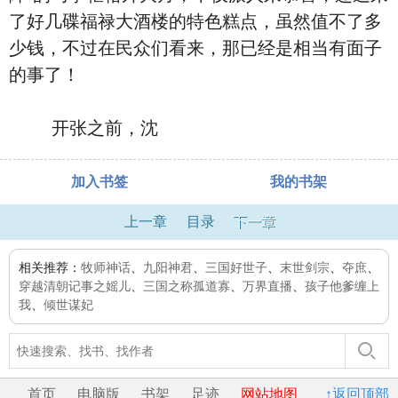
了好几碟福禄大酒楼的特色糕点，虽然值不了多
少钱，不过在民众们看来，那已经是相当有面子
的事了！
开张之前，沈
加入书签
我的书架
上一章
目录
下一章
相关推荐：
牧师神话
、
九阳神君
、
三国好世子
、
末世剑宗
、
夺庶
、
穿越清朝记事之媱儿
、
三国之称孤道寡
、
万界直播
、
孩子他爹缠上
我
、
倾世谋妃
首页
电脑版
书架
足迹
网站地图
↑返回顶部