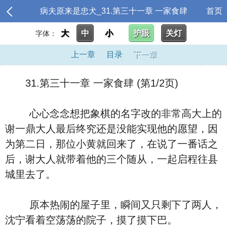
病夫原来是忠犬_31.第三十一章 一家食肆
首页
大
中
小
护眼
关灯
字体：
上一章
目录
下一章
31.第三十一章 一家食肆 (第1/2页)
心心念念想把象棋的名字改的非常高大上的
谢一鼎大人最后终究还是没能实现他的愿望，因
为第二日，那位小黄就回来了，在说了一番话之
后，谢大人就带着他的三个随从，一起启程往县
城里去了。
原本热闹的屋子里，瞬间又只剩下了两人，
沈宁看着空荡荡的院子，摸了摸下巴。