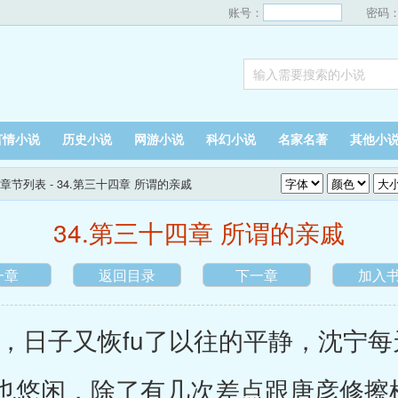
账号：
密码
言情小说
历史小说
网游小说
科幻小说
名家名著
其他小
章节列表
- 34.第三十四章 所谓的亲戚
34.第三十四章 所谓的亲戚
一章
返回目录
下一章
加入
子又恢fu了以往的平静，沈宁每
也悠闲，除了有几次差点跟唐彦修擦枪