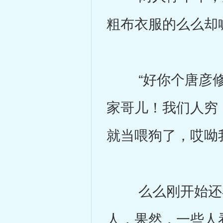
粗布衣服的么么却
“好你个唐彦修
家哥儿！我们人穷
就当喂狗了，哎呦
么么刚开始还在
人，果然，一些人