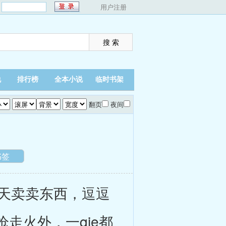
：
用户注册
说
排行榜
全本小说
临时书架
翻页
夜间
书签
天卖卖东西，逗逗
走火外，一qie都