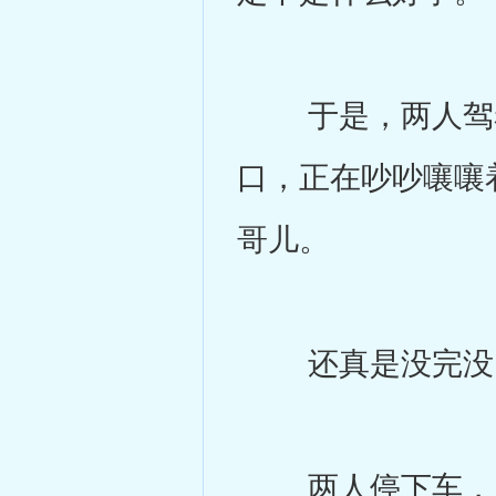
于是，两人驾着
口，正在吵吵嚷嚷
哥儿。
还真是没完没
两人停下车，周