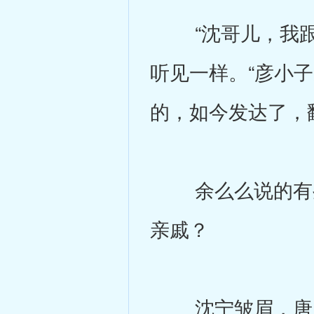
“沈哥儿，我跟你
听见一样。“彦小
的，如今发达了，
余么么说的有些
亲戚？
沈宁皱眉，唐彦