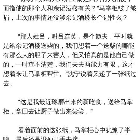
而指使的那个人和余记酒楼有关？”马掌柜皱了皱
眉，上次的事情还没够余记酒楼长个记性么？
“那人姓吕，叫吕连英，是个鳏夫，平时就
是给余记酒楼送柴的，我们想着一个送柴的哪能
有那么大的胆子来害人，但又怕真的是他自己做
的，一时查不清楚，我们夫夫两能力有限，这才
想着来让马掌柜帮忙。”沈宁说着又递了一张纸过
去。
“这是我最近琢磨出来的新吃食，送给马掌
柜，拿回去让厨子做出来尝尝。”
看着面前的这张纸，马掌柜心中犹豫了半
晌，最后还是没伸出手去接。