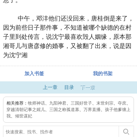
息了。
中午，邓沣他们还没回来，唐桂倒是来了，
因为前些日子那件事，不知道被哪个缺德的在村
子里到处传言，说沈宁最喜欢毁人姻缘，原本那
湘哥儿与唐彦修的婚事，又被翻了出来，说是因
为沈宁湘
加入书签
我的书架
上一章
目录
下一章
相关推荐：
牧师神话
、
九阳神君
、
三国好世子
、
末世剑宗
、
夺庶
、
穿越清朝记事之媱儿
、
三国之称孤道寡
、
万界直播
、
孩子他爹缠上
我
、
倾世谋妃