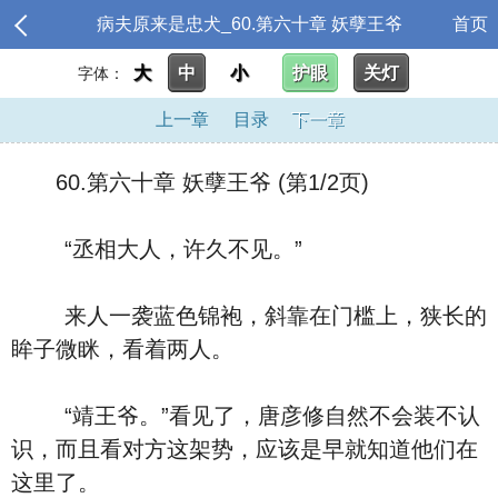
病夫原来是忠犬_60.第六十章 妖孽王爷
首页
大
中
小
护眼
关灯
字体：
上一章
目录
下一章
60.第六十章 妖孽王爷 (第1/2页)
“丞相大人，许久不见。”
来人一袭蓝色锦袍，斜靠在门槛上，狭长的
眸子微眯，看着两人。
“靖王爷。”看见了，唐彦修自然不会装不认
识，而且看对方这架势，应该是早就知道他们在
这里了。