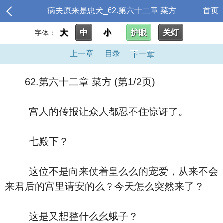
病夫原来是忠犬_62.第六十二章 菜方
首页
大
中
小
护眼
关灯
字体：
上一章
目录
下一章
62.第六十二章 菜方 (第1/2页)
宫人的传报让众人都忍不住惊讶了。
七殿下？
这位不是向来仗着皇么么的宠爱，从来不会
来君后的宫里请安的么？今天怎么突然来了？
这是又想整什么幺蛾子？