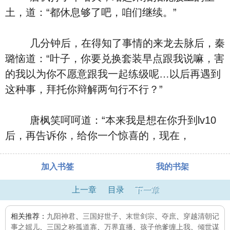
土，道：“都休息够了吧，咱们继续。”
几分钟后，在得知了事情的来龙去脉后，秦
璐恼道：“叶子，你要兑换套装早点跟我说嘛，害
的我以为你不愿意跟我一起练级呢…以后再遇到
这种事，拜托你辩解两句行不行？”
唐枫笑呵呵道：“本来我是想在你升到lv10
后，再告诉你，给你一个惊喜的，现在，
加入书签
我的书架
上一章
目录
下一章
相关推荐：
九阳神君
、
三国好世子
、
末世剑宗
、
夺庶
、
穿越清朝记
事之媱儿
、
三国之称孤道寡
、
万界直播
、
孩子他爹缠上我
、
倾世谋