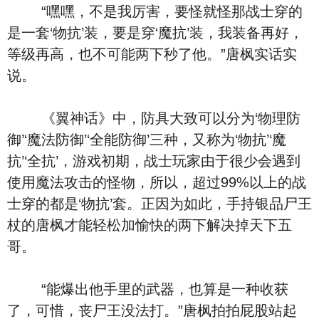
“嘿嘿，不是我厉害，要怪就怪那战士穿的
是一套‘物抗’装，要是穿‘魔抗’装，我装备再好，
等级再高，也不可能两下秒了他。”唐枫实话实
说。
《翼神话》中，防具大致可以分为‘物理防
御’‘魔法防御’‘全能防御’三种，又称为‘物抗’‘魔
抗’‘全抗’，游戏初期，战士玩家由于很少会遇到
使用魔法攻击的怪物，所以，超过99%以上的战
士穿的都是‘物抗’套。正因为如此，手持银品尸王
杖的唐枫才能轻松加愉快的两下解决掉天下五
哥。
“能爆出他手里的武器，也算是一种收获
了，可惜，丧尸王没法打。”唐枫拍拍屁股站起