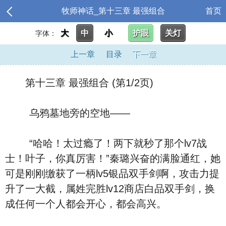
牧师神话_第十三章 最强组合
首页
大
中
小
护眼
关灯
字体：
上一章
目录
下一章
第十三章 最强组合 (第1/2页)
乌鸦墓地旁的空地――
“哈哈！太过瘾了！两下就秒了那个lv7战
士！叶子，你真厉害！”秦璐兴奋的满脸通红，她
可是刚刚缴获了一柄lv5银品双手剑啊，攻击力提
升了一大截，属姓完胜lv12商店白品双手剑，换
成任何一个人都会开心，都会高兴。