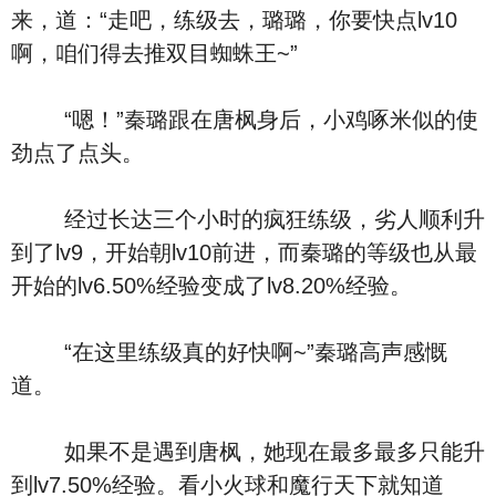
来，道：“走吧，练级去，璐璐，你要快点lv10
啊，咱们得去推双目蜘蛛王~”
“嗯！”秦璐跟在唐枫身后，小鸡啄米似的使
劲点了点头。
经过长达三个小时的疯狂练级，劣人顺利升
到了lv9，开始朝lv10前进，而秦璐的等级也从最
开始的lv6.50%经验变成了lv8.20%经验。
“在这里练级真的好快啊~”秦璐高声感慨
道。
如果不是遇到唐枫，她现在最多最多只能升
到lv7.50%经验。看小火球和魔行天下就知道