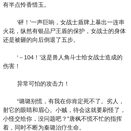
有半点怜香惜玉。
‘砰！’一声巨响，女战士盾牌上暴出一连串
火花，纵然有银品尸王盾的保护，女战士的身体
还是被砸的向后倒退了五步。
‘－104！’这是兽人角斗士给女战士造成的
伤害！
异常可怕的攻击力！
“璐璐别慌，有我在你肯定死不了。劣人，
射它的眼睛和眉心。小贼，待会这就要刷怪了，
小怪交给你，没问题吧？”唐枫不慌不忙的指挥
着，同时不断为秦璐治疗生命。