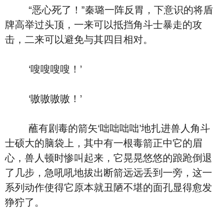
“恶心死了！”秦璐一阵反胃，下意识的将盾
牌高举过头顶，一来可以抵挡角斗士暴走的攻
击，二来可以避免与其四目相对。
‘嗖嗖嗖嗖！’
‘嗷嗷嗷嗷！’
蘸有剧毒的箭矢‘咄咄咄咄’地扎进兽人角斗
士硕大的脑袋上，其中有一根毒箭正中它的眉
心，兽人顿时惨叫起来，它晃晃悠悠的踉跄倒退
了几步，急吼吼地拔出断箭远远丢到一旁，这一
系列动作使得它原本就丑陋不堪的面孔显得愈发
狰狞了。