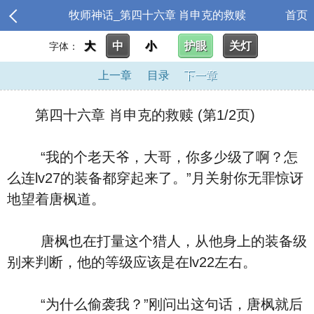
牧师神话_第四十六章 肖申克的救赎
首页
大
中
小
护眼
关灯
字体：
上一章
目录
下一章
第四十六章 肖申克的救赎 (第1/2页)
“我的个老天爷，大哥，你多少级了啊？怎
么连lv27的装备都穿起来了。”月关射你无罪惊讶
地望着唐枫道。
唐枫也在打量这个猎人，从他身上的装备级
别来判断，他的等级应该是在lv22左右。
“为什么偷袭我？”刚问出这句话，唐枫就后