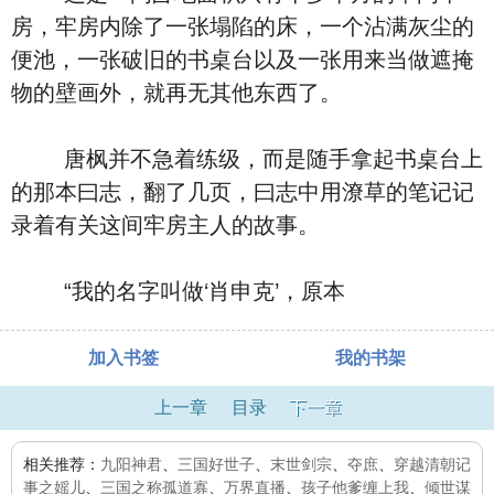
房，牢房内除了一张塌陷的床，一个沾满灰尘的
便池，一张破旧的书桌台以及一张用来当做遮掩
物的壁画外，就再无其他东西了。
唐枫并不急着练级，而是随手拿起书桌台上
的那本曰志，翻了几页，曰志中用潦草的笔记记
录着有关这间牢房主人的故事。
“我的名字叫做‘肖申克’，原本
加入书签
我的书架
上一章
目录
下一章
相关推荐：
九阳神君
、
三国好世子
、
末世剑宗
、
夺庶
、
穿越清朝记
事之媱儿
、
三国之称孤道寡
、
万界直播
、
孩子他爹缠上我
、
倾世谋