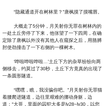
“隐藏通道开在树林里？”唐枫摸了摸嘴唇。
大概走了5分钟，月关射你无罪在树林内的
一处土丘旁停了下来，他张望了一下四周，在确
定除了唐枫以外没有其他人在窥探之后，用胳膊
肘使劲撞击了一下右侧的一棵树木。
‘哗啦哗啦哗啦…’土丘下方的杂草纷纷向两
侧移去，约莫过了30秒，土丘下方竟真的出现了
一条圆形隧道。
“嘿嘿，瞧，我没骗你吧。”月关射你无罪猫
着腰爬进隧道，边往里艰难的挪动身躯，边
道：“大哥，里面的囚犯大多是lv28~lv30，以您