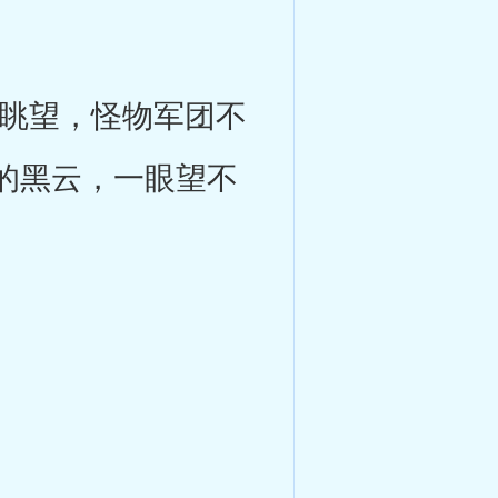
眺望，怪物军团不
的黑云，一眼望不