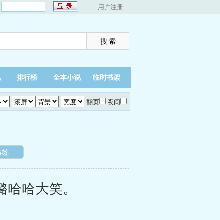
：
用户注册
说
排行榜
全本小说
临时书架
翻页
夜间
书签
璐哈哈大笑。