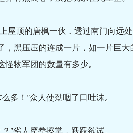
屋顶的唐枫一伙，透过南门向远处
了，黑压压的连成一片，如一片巨大
这怪物军团的数量有多少。
多！”众人使劲咽了口吐沫。
”劣人摩拳擦掌，跃跃欲试。