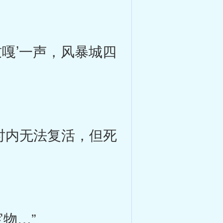
嘎’一声，风暴城四
时内无法复活，但死
物…”