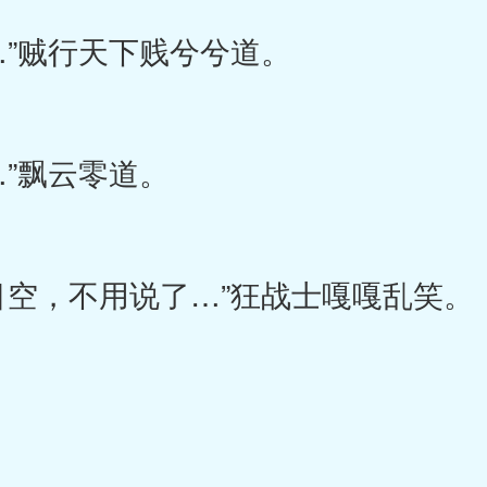
”贼行天下贱兮兮道。
”飘云零道。
，不用说了…”狂战士嘎嘎乱笑。