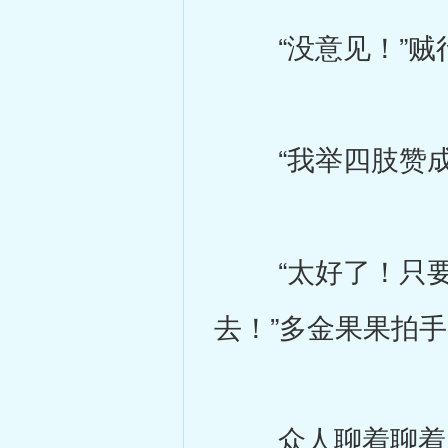
“没意见！”贼行
“我举四肢赞成
“太好了！只要
去！”多金果果拍
众人聊着聊着，