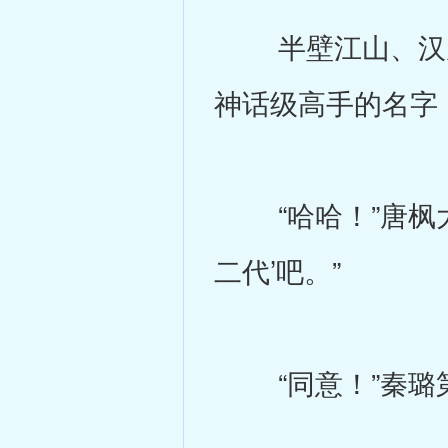
半壁江山、汉尼
神话级高手的名字
“哈哈！”唐枫大
二代’吧。”
“同意！”秦璐