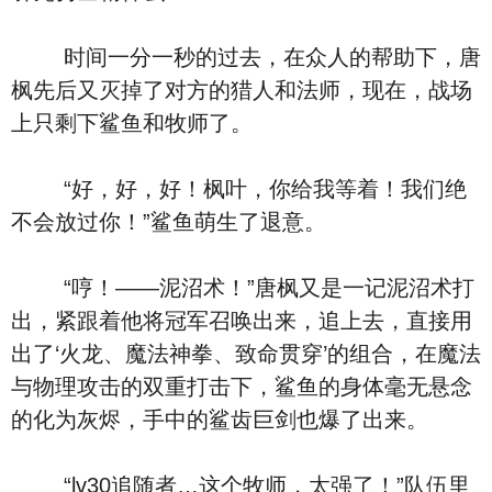
时间一分一秒的过去，在众人的帮助下，唐
枫先后又灭掉了对方的猎人和法师，现在，战场
上只剩下鲨鱼和牧师了。
“好，好，好！枫叶，你给我等着！我们绝
不会放过你！”鲨鱼萌生了退意。
“哼！——泥沼术！”唐枫又是一记泥沼术打
出，紧跟着他将冠军召唤出来，追上去，直接用
出了‘火龙、魔法神拳、致命贯穿’的组合，在魔法
与物理攻击的双重打击下，鲨鱼的身体毫无悬念
的化为灰烬，手中的鲨齿巨剑也爆了出来。
“lv30追随者…这个牧师，太强了！”队伍里