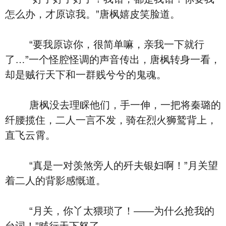
怎么办，才原谅我。”唐枫嬉皮笑脸道。
“要我原谅你，很简单嘛，亲我一下就行
了…”一个怪腔怪调的声音传出，唐枫转身一看，
却是贼行天下和一群贱兮兮的鬼魂。
唐枫没去理睬他们，手一伸，一把将秦璐的
纤腰揽住，二人一言不发，骑在烈火狮鹫背上，
直飞云霄。
“真是一对羡煞旁人的歼夫银妇啊！”月关望
着二人的背影感慨道。
“月关，你丫太猥琐了！——为什么抢我的