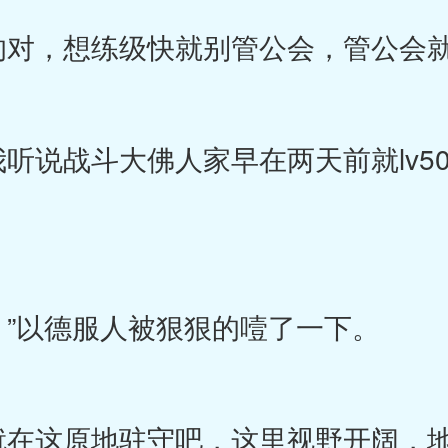
，想练级快就别管公会，管公会就
说战斗大佛人家早在两天前就lv50
以德服人被狠狠的噎了一下。
在这原地驻守吧，这里视野开阔，地