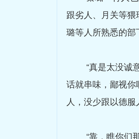
跟劣人、月关等猥
璐等人所熟悉的部
“真是太没诚意
话就串味，鄙视你
人，没少跟以德服
“靠，瞧你们那