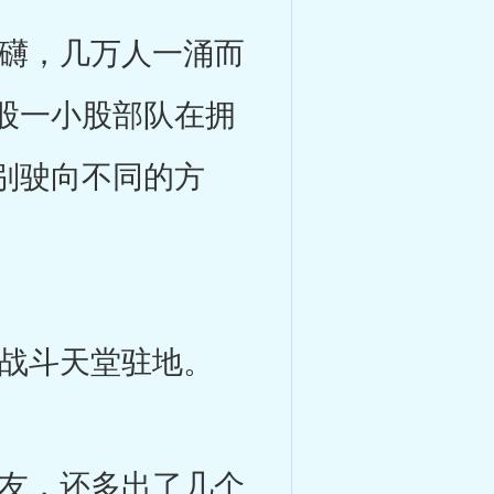
礴，几万人一涌而
股一小股部队在拥
别驶向不同的方
战斗天堂驻地。
友，还多出了几个