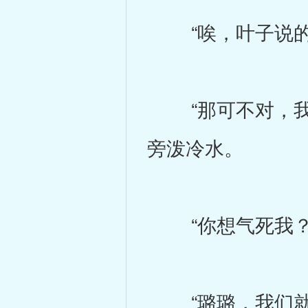
“唉，叶子说的对
“那可不对，我听
旁泼冷水。
“你想气死我？”
“璐璐，我们就