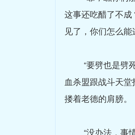
这事还吃醋了不成
见了，你们怎么能
“要劈也是劈死
血杀盟跟战斗天堂
搂着老德的肩膀。
“没办法，事情