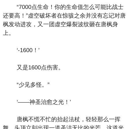
“7000点生命！你的生命值怎么可能比战士
还要高！”虚空破坏者在惊骇之余并没有忘记对唐
枫发动进攻，又一团虚空爆裂波纹砸在唐枫身
上。
‘-1600！’
又是1600点伤害。
“少见多怪。”
‘――神圣治愈之光！’
唐枫不慌不忙的抬起法杖，轻轻那么一挥
舞，头顶立刻出现一道圣洁无比的光芒，这道光