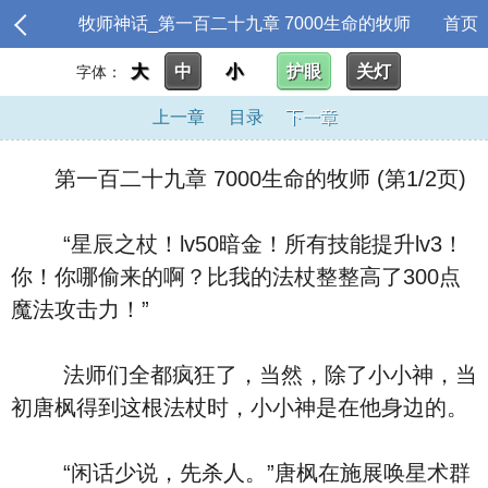
牧师神话_第一百二十九章 7000生命的牧师
首页
大
中
小
护眼
关灯
字体：
上一章
目录
下一章
第一百二十九章 7000生命的牧师 (第1/2页)
“星辰之杖！lv50暗金！所有技能提升lv3！
你！你哪偷来的啊？比我的法杖整整高了300点
魔法攻击力！”
法师们全都疯狂了，当然，除了小小神，当
初唐枫得到这根法杖时，小小神是在他身边的。
“闲话少说，先杀人。”唐枫在施展唤星术群