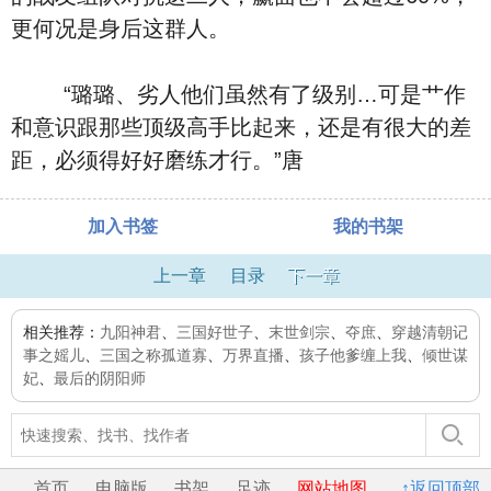
更何况是身后这群人。
“璐璐、劣人他们虽然有了级别…可是艹作
和意识跟那些顶级高手比起来，还是有很大的差
距，必须得好好磨练才行。”唐
加入书签
我的书架
上一章
目录
下一章
相关推荐：
九阳神君
、
三国好世子
、
末世剑宗
、
夺庶
、
穿越清朝记
事之媱儿
、
三国之称孤道寡
、
万界直播
、
孩子他爹缠上我
、
倾世谋
妃
、
最后的阴阳师
首页
电脑版
书架
足迹
网站地图
↑返回顶部