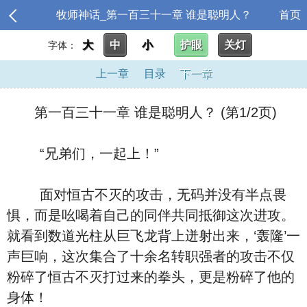
牧师神话_第一百三十一章 谁是聪明人？
首页
大
中
小
护眼
关灯
字体：
上一章
目录
下一章
第一百三十一章 谁是聪明人？ (第1/2页)
“兄弟们，一起上！”
面对恒古不灭的攻击，无码并没有半点畏
惧，而是吆喝着自己的同伴共同抵御这次进攻。
就看到数道光柱从巨飞龙背上迸射出来，‘轰隆’一
声巨响，这次集合了十余名转职强者的攻击不仅
粉碎了恒古不灭打过来的拳头，更是粉碎了他的
身体！