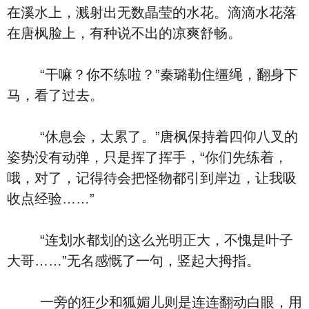
在溪水上，溅射出无数晶莹的水花。滴滴水花落
在唐枫脸上，有种说不出的凉爽舒畅。
“干嘛？你不练啦？”秦璐勒住缰绳，翻身下
马，看了过去。
“休息会，太累了。”唐枫保持着四仰八叉的
姿势没有动弹，只是挥了挥手，“你们先练着，
哦，对了，记得待会把怪物都引到岸边，让我吸
收点经验……”
“连划水都划的这么光明正大，不愧是叶子
大哥……”无名感慨了一句，竖起大拇指。
一旁的狂少和狐媚儿则是连连翻动白眼，用