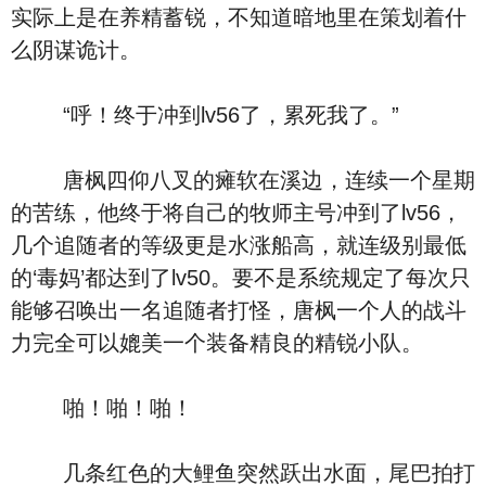
实际上是在养精蓄锐，不知道暗地里在策划着什
么阴谋诡计。
“呼！终于冲到lv56了，累死我了。”
唐枫四仰八叉的瘫软在溪边，连续一个星期
的苦练，他终于将自己的牧师主号冲到了lv56，
几个追随者的等级更是水涨船高，就连级别最低
的‘毒妈’都达到了lv50。要不是系统规定了每次只
能够召唤出一名追随者打怪，唐枫一个人的战斗
力完全可以媲美一个装备精良的精锐小队。
啪！啪！啪！
几条红色的大鲤鱼突然跃出水面，尾巴拍打