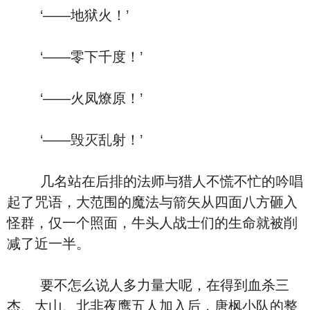
‘――地狱火！’
‘――零下千度！’
‘――火凤燎原！’
‘――毁灭乱射！’
几名站在后排的法师与猎人不慌不忙的吟唱
起了咒语，大范围的魔法与箭矢从四面八方砸入
怪群，仅一个照面，牛头人战士们的生命就被削
减了近一半。
要不怎么说人多力量大呢，在得到血杀三
杰、大山、北非夜鹰五人加入后，唐枫小队的整