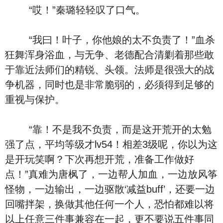
“哎！”秦璐轻轻叹了口气。
“我曰！叶子，你他娘的太不负责了！”血杀
狂舞浑身浴血，与无争、老德配合清剿着那些敢
于靠近法师们的精锐、头领。法师是很强大的战
争机器，同时也是非常脆弱的，必须得到足够的
重视与保护。
“靠！不是我不负责，而是这开荒开的太勉
强了点，平均等级才lv54！相差3级呢，你以为这
是开玩笑啊？下次再想开荒，准备工作做好
点！”真难为唐枫了，一边帮人加血，一边放风筝
怪物，一边输出，一边驱散‘减益buff’，还要一边
回嘴拌架，换做其他任何一个人，恐怕都难以将
以上任意三件事兼容在一起，更不要说五件事同