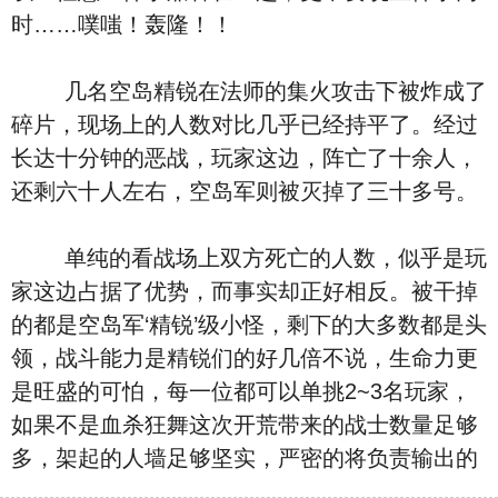
时……噗嗤！轰隆！！
几名空岛精锐在法师的集火攻击下被炸成了
碎片，现场上的人数对比几乎已经持平了。经过
长达十分钟的恶战，玩家这边，阵亡了十余人，
还剩六十人左右，空岛军则被灭掉了三十多号。
单纯的看战场上双方死亡的人数，似乎是玩
家这边占据了优势，而事实却正好相反。被干掉
的都是空岛军‘精锐’级小怪，剩下的大多数都是头
领，战斗能力是精锐们的好几倍不说，生命力更
是旺盛的可怕，每一位都可以单挑2~3名玩家，
如果不是血杀狂舞这次开荒带来的战士数量足够
多，架起的人墙足够坚实，严密的将负责输出的