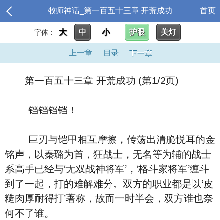
牧师神话_第一百五十三章 开荒成功
首页
大
中
小
护眼
关灯
字体：
上一章
目录
下一章
第一百五十三章 开荒成功 (第1/2页)
铛铛铛铛！
巨刃与铠甲相互摩擦，传荡出清脆悦耳的金
铭声，以秦璐为首，狂战士，无名等为辅的战士
系高手已经与‘无双战神将军’，‘格斗家将军’缠斗
到了一起，打的难解难分。双方的职业都是以‘皮
糙肉厚耐得打’著称，故而一时半会，双方谁也奈
何不了谁。