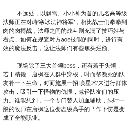
不远处，以飘雪、小小神为首的几名高等级
法师正在对峙‘寒冰法神将军’，相比战士们拳拳到
肉的肉搏战，法师之间的战斗则充满了技巧姓与
看点。如何在规避对方aoe技能的同时，进行有
效的魔法反击，这让法师们有些焦头烂额。
现场除了三大首领boss，还有若干头领，
若干精锐，唐枫在人群中穿梭，时而帮濒死的队
友补一下生命，时而施展一招‘唤星术’来进行群体
攻击，吸引一下怪物的仇恨，减轻队友们的压
力。谁能想到，一个专门替人加血辅助，绿叶一
般的牧师在唐枫这位变态级高手的艹作下愣是变
成了全能职业。