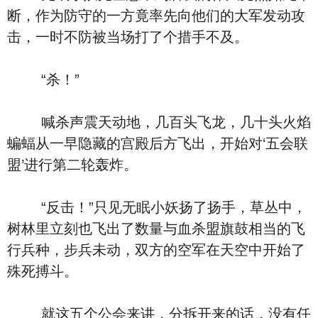
断，作为防守的一方竟率先向他们的大军发动攻
击，一时不防被当场打了个措手不及。
“杀！”
喊杀声震天动地，几百头飞龙，几十头火焰
蝙蝠从一早隐藏的宫殿后方飞出，开始对‘五会联
盟’进行第二轮轰炸。
“反击！”只见无眠小妖扬了扬手，草丛中，
树林里立刻也飞出了数量与血杀盟旗鼓相当的飞
行兵种，步兵未动，双方的空军在天空中开始了
殊死搏斗。
就这五个公会来讲，分拆开来的话，没有任