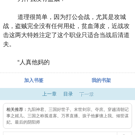
道理很简单，因为打公会战，尤其是攻城
战，盗贼完全没有任何用处，贫血薄皮，近战攻
击这两大特姓注定了这个职业只适合当战后清道
夫。
“人真他妈的
加入书签
我的书架
上一章
目录
下一章
相关推荐：
九阳神君
、
三国好世子
、
末世剑宗
、
夺庶
、
穿越清朝记
事之媱儿
、
三国之称孤道寡
、
万界直播
、
孩子他爹缠上我
、
倾世谋
妃
、
最后的阴阳师