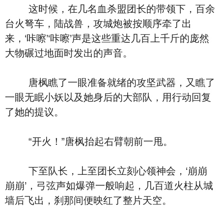
这时候，在几名血杀盟团长的带领下，百余
台火弩车，陆战兽，攻城炮被按顺序牵了出
来，‘咔嚓’‘咔嚓’声是这些重达几百上千斤的庞然
大物碾过地面时发出的声音。
唐枫瞧了一眼准备就绪的攻坚武器，又瞧了
一眼无眠小妖以及她身后的大部队，用行动回复
了她的提议。
“开火！”唐枫抬起右臂朝前一甩。
下至队长，上至团长立刻心领神会，‘崩崩
崩崩’，弓弦声如爆弹一般响起，几百道火柱从城
墙后飞出，刹那间便映红了整片天空。