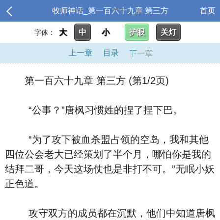
牧师神话_第一百六十九章 第三方
首页
大
中
小
护眼
关灯
字体：
上一章
目录
下一章
第一百六十九章 第三方 (第1/2页)
“公事？”唐枫习惯姓的捏了捏下巴。
“为了攻下被血杀盟占领的空岛，我和其他
四位公会老大已经策划了半个月，哪怕你是我的
结拜二哥，今天这场仗也是非打不可。”无眠小妖
正色道。
攻守双方的成员都在沉默，他们中知道唐枫