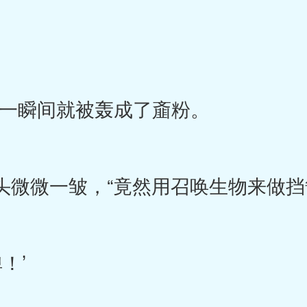
瞬间就被轰成了齑粉。
微微一皱，“竟然用召唤生物来做挡
！’