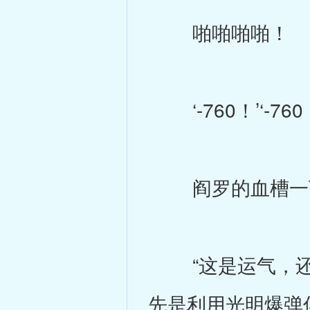
啪啪啪啪！
‘-760！’‘-760！’
阎罗的血槽一下
“这是运气，还
先是利用光明爆弹