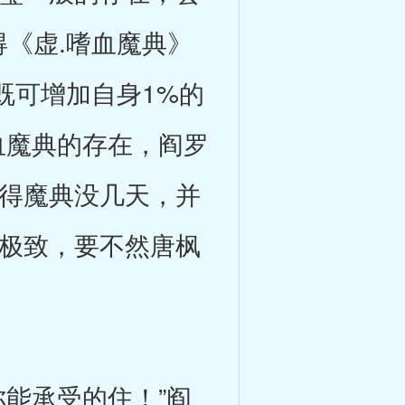
得《虚.嗜血魔典》
家既可增加自身1%的
血魔典的存在，阎罗
获得魔典没几天，并
到极致，要不然唐枫
能承受的住！”阎