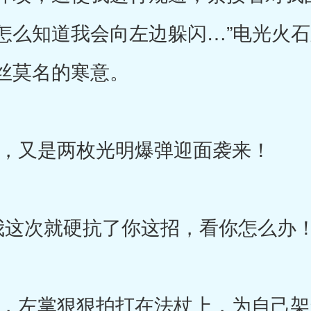
怎么知道我会向左边躲闪…”电光火
丝莫名的寒意。
又是两枚光明爆弹迎面袭来！
次就硬抗了你这招，看你怎么办！
左掌狠狠拍打在法杖上，为自己架