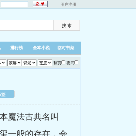
：
用户注册
说
排行榜
全本小说
临时书架
翻页
夜间
书签
本魔法古典名叫
王玺一般的存在，会