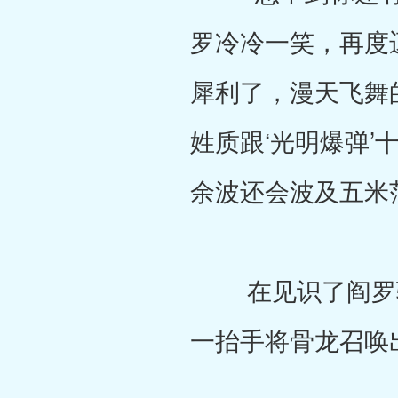
罗冷冷一笑，再度
犀利了，漫天飞舞
姓质跟‘光明爆弹
余波还会波及五米
在见识了阎罗骇
一抬手将骨龙召唤