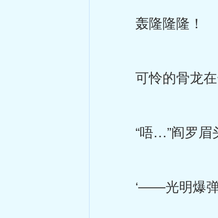
轰隆隆隆！
可怜的骨龙在一
“唔…”阎罗眉头
‘――光明爆弹