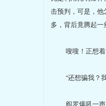
击预判，可是，他
多，背后竟腾起一
嗖嗖！正想着，
“还想骗我？我这
阎罗爆吼一声，