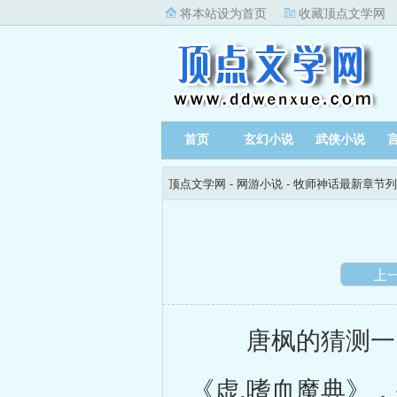
将本站设为首页
收藏顶点文学网
首页
玄幻小说
武侠小说
顶点文学网
-
网游小说
-
牧师神话最新章节列
上
唐枫的猜测一点
《虚.嗜血魔典》