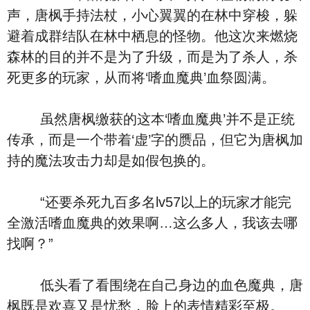
声，唐枫手持法杖，小心翼翼的在林中穿梭，躲
避着成群结队在林中栖息的怪物。他这次来燃烧
森林的目的并不是为了升级，而是为了杀人，杀
死更多的玩家，从而将‘嗜血魔典’血祭圆满。
虽然唐枫缴获的这本‘嗜血魔典’并不是正统
传承，而是一个带着‘虚’字的赝品，但它为唐枫加
持的魔法攻击力却是如假包换的。
“还要杀死九百多名lv57以上的玩家才能完
全激活嗜血魔典的效果啊…这么多人，我该去哪
找啊？”
低头看了看围绕在自己身边的血色魔典，唐
枫既是欢喜又是忧愁，脸上的表情精彩至极。