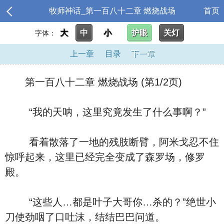
牧师神话_第一百八十二章 燃烧战场
首页
大
中
小
护眼
关灯
字体：
上一章
目录
下一章
第一百八十二章 燃烧战场 (第1/2页)
“我的天呐，这里究竟发生了什么事啊？”
看着散落了一地的残肢断臂，阿米戈忍不住
惊呼起来，这里已经完全变成了森罗场，修罗
殿。
“这些人…都是叶子大哥你…杀的？”绝世小
刀使劲咽了口吐沫，结结巴巴问道。