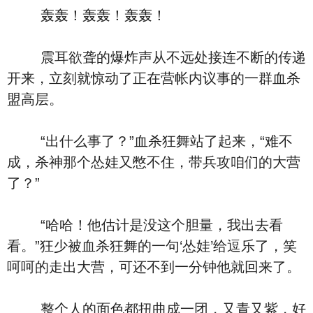
轰轰！轰轰！轰轰！
震耳欲聋的爆炸声从不远处接连不断的传递
开来，立刻就惊动了正在营帐内议事的一群血杀
盟高层。
“出什么事了？”血杀狂舞站了起来，“难不
成，杀神那个怂娃又憋不住，带兵攻咱们的大营
了？”
“哈哈！他估计是没这个胆量，我出去看
看。”狂少被血杀狂舞的一句‘怂娃’给逗乐了，笑
呵呵的走出大营，可还不到一分钟他就回来了。
整个人的面色都扭曲成一团，又青又紫，好