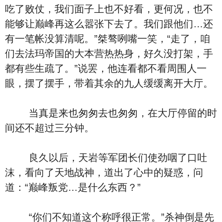
吃了败仗，我们面子上也不好看，更何况，也不
能够让巅峰再这么嚣张下去了。我们跟他们…还
有一笔帐没算清呢。”桀骜咧嘴一笑，“走了，咱
们去法玛帝国的大本营热热身，好久没打架，手
都有些生疏了。”说罢，他连看都不看周围人一
眼，摆了摆手，带着其余的九人缓缓离开大厅。
当真是来也匆匆去也匆匆，在大厅停留的时
间还不超过三分钟。
良久以后，天岩等军团长们使劲咽了口吐
沫，看向了天地战神，道出了心中的疑惑，问
道：“巅峰叛党…是什么东西？”
“你们不知道这个称呼很正常。”杀神倒是先