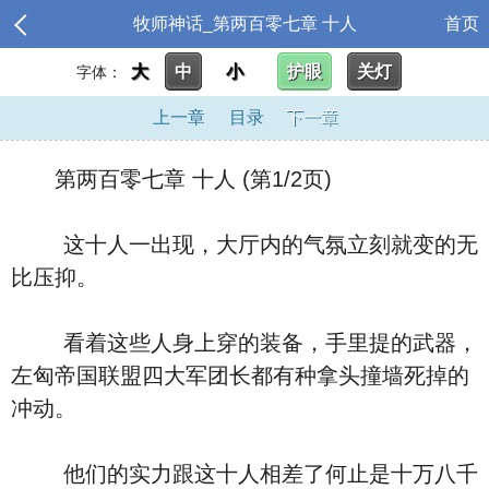
牧师神话_第两百零七章 十人
首页
大
中
小
护眼
关灯
字体：
上一章
目录
下一章
第两百零七章 十人 (第1/2页)
这十人一出现，大厅内的气氛立刻就变的无
比压抑。
看着这些人身上穿的装备，手里提的武器，
左匈帝国联盟四大军团长都有种拿头撞墙死掉的
冲动。
他们的实力跟这十人相差了何止是十万八千