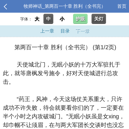
牧师神话_第两百一十章 胜利（全书完）
首页
大
中
小
护眼
关灯
字体：
上一章
目录
下一章
第两百一十章 胜利（全书完） (第1/2页)
天使城北门，无眠小妖的十万大军驻扎于
此，就等唐枫发号施令，好对天使城进行总攻
击。
“药王，风神，今天这场仗关系重大，只许
成功不许失败，待会就要看你们的了，一定要在
半个小时之内攻破城门。”无眠小妖虽是女xing，
却巾帼不让须眉，在与两大军团长交谈时也没忘