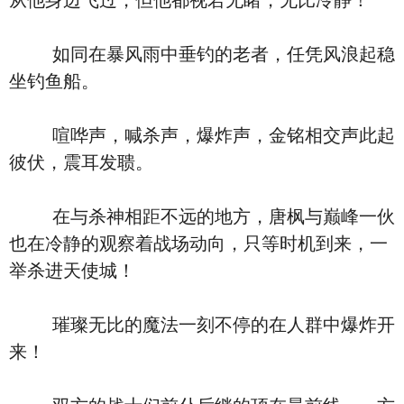
从他身边飞过，但他都视若无睹，无比冷静！
如同在暴风雨中垂钓的老者，任凭风浪起稳
坐钓鱼船。
喧哗声，喊杀声，爆炸声，金铭相交声此起
彼伏，震耳发聩。
在与杀神相距不远的地方，唐枫与巅峰一伙
也在冷静的观察着战场动向，只等时机到来，一
举杀进天使城！
璀璨无比的魔法一刻不停的在人群中爆炸开
来！