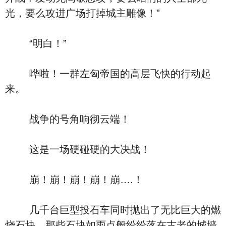
光，要么攻进广场打掉城主雕像！”
“明白！”
哗啦！一群左匈帝国的高层飞快的行动起
来。
战争的号角响彻云端！
这是一场硬碰硬的大决战！
崩！崩！崩！崩！崩….！
几千台巨型投石车同时抛出了无比巨大的燃
烧石块，那些石块如雨点般纷纷落在古老的城墙