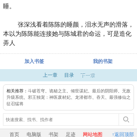
睡。
张深浅看着陈陈的睡颜，泪水无声的滑落，
本以为陈陈能连接她与陈城君的命运，可是造化
弄人
加入书签
我的书架
上一章
目录
下一章
相关推荐：
斗破苍穹
、
诡秘之主
、
倾世谋妃
、
最后的阴阳师
、
无敌
升级系统
、
邪王独宠：神医废材妃
、
龙潜都市
、
吞天
、
最强修仙之
征召猛将
首页
电脑版
书架
足迹
网站地图
↑返回顶部