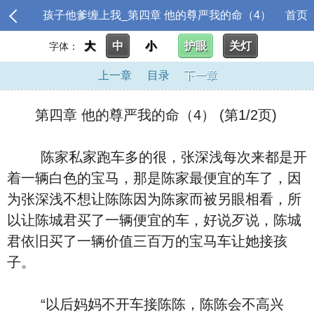
孩子他爹缠上我_第四章 他的尊严我的命（4）
首页
大
中
小
护眼
关灯
字体：
上一章
目录
下一章
第四章 他的尊严我的命（4） (第1/2页)
陈家私家跑车多的很，张深浅每次来都是开
着一辆白色的宝马，那是陈家最便宜的车了，因
为张深浅不想让陈陈因为陈家而被另眼相看，所
以让陈城君买了一辆便宜的车，好说歹说，陈城
君依旧买了一辆价值三百万的宝马车让她接孩
子。
“以后妈妈不开车接陈陈，陈陈会不高兴