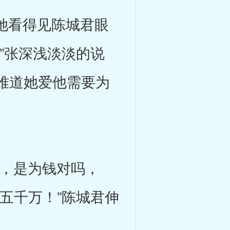
她看得见陈城君眼
”张深浅淡淡的说
难道她爱他需要为
，是为钱对吗，
五千万！”陈城君伸