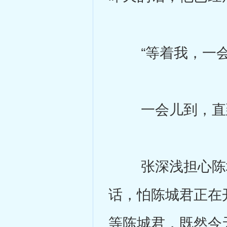
“等着我，一会就
一会儿到，直到
张深浅担心陈城
话，怕陈城君正在
等陈城君，既然今