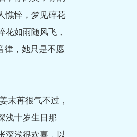
人憔悴，梦见碎花
碎花如雨随风飞，
音律，她只是不愿
姜末苒很气不过，
深浅十岁生日那
张深浅很欢喜，以