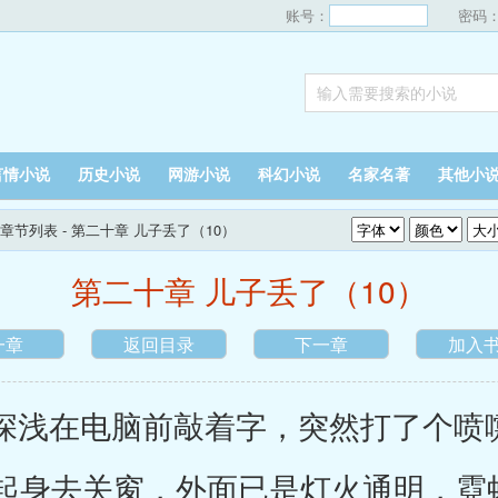
账号：
密码
言情小说
历史小说
网游小说
科幻小说
名家名著
其他小
章节列表
- 第二十章 儿子丢了（10）
第二十章 儿子丢了（10）
一章
返回目录
下一章
加入
浅在电脑前敲着字，突然打了个喷
起身去关窗，外面已是灯火通明，霓