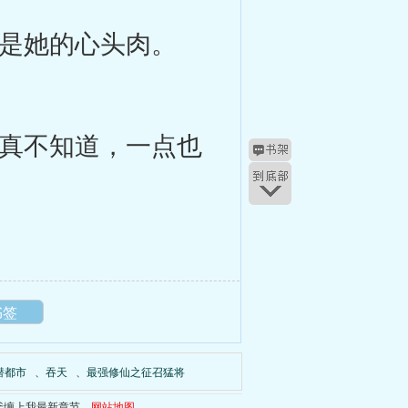
是她的心头肉。
真不知道，一点也
书签
潜都市
、
吞天
、
最强修仙之征召猛将
爹缠上我最新章节
。
网站地图