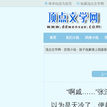
将本站设为首页
收藏顶点文学网
首页
玄幻小说
武侠小说
顶点文学网
-
言情小说
-
孩子他爹缠上我最新
上
“啊戚……”张深
以为是天冷了，便