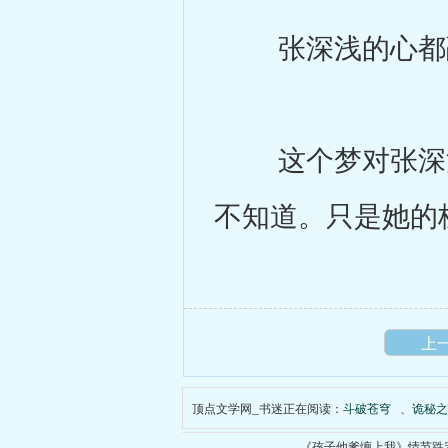
张深浅的心都融
这个梦对张深浅
不知道。只是她的
上
顶点文学网_书迷正在阅读：
斗破苍穹
、
诡秘之
《孩子他爹缠上我》情节跌