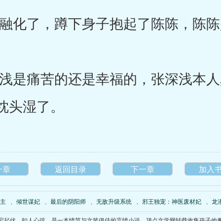
化了，蹲下身子抱起了陈陈，陈陈
是痛苦的还是幸福的，张深浅本人
枕头湿了。
一章
返回目录
下一章
加入
主
、
倾世谋妃
、
最后的阴阳师
、
无敌升级系统
、
邪王独宠：神医废材妃
、
龙
宕起伏、扣人心弦，是一本情节与文笔俱佳的
言情小说
，
顶点文学网
转载收集
孩子他