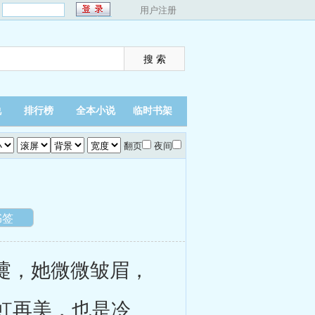
：
用户注册
说
排行榜
全本小说
临时书架
翻页
夜间
书签
嚏，她微微皱眉，
虹再美，也是冷