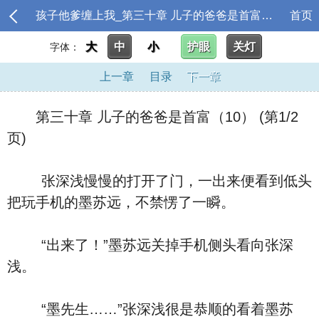
孩子他爹缠上我_第三十章 儿子的爸爸是首富（10）
首页
大
中
小
护眼
关灯
字体：
上一章
目录
下一章
第三十章 儿子的爸爸是首富（10） (第1/2
页)
张深浅慢慢的打开了门，一出来便看到低头
把玩手机的墨苏远，不禁愣了一瞬。
“出来了！”墨苏远关掉手机侧头看向张深
浅。
“墨先生……”张深浅很是恭顺的看着墨苏