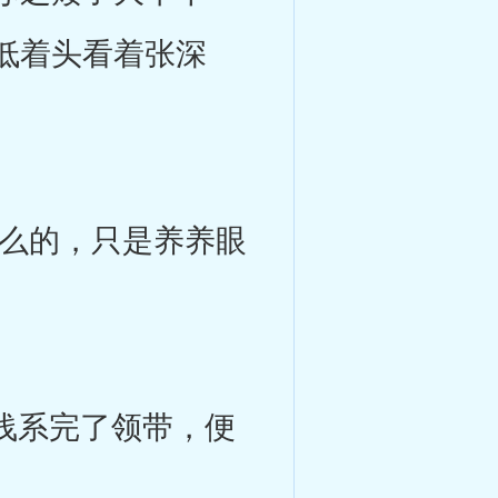
低着头看着张深
么的，只是养养眼
浅系完了领带，便