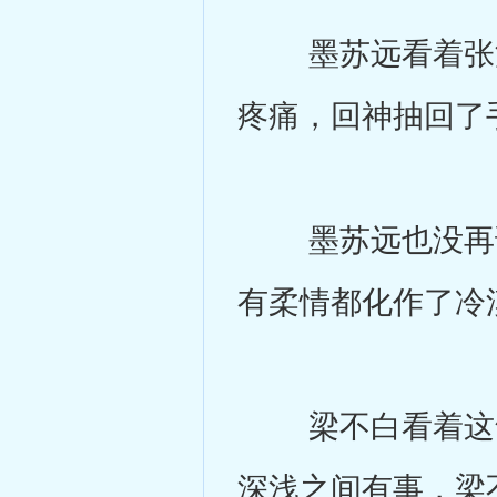
墨苏远看着张深
疼痛，回神抽回了
墨苏远也没再说
有柔情都化作了冷
梁不白看着这气
深浅之间有事，梁