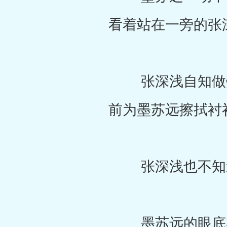
看着站在一旁的张
张深浅自知做错
前为墨苏远擦拭衬
张深浅也不知道
墨苏远的眼底染