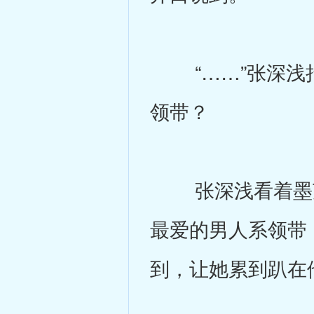
“……”张深浅抬
领带？
张深浅看着墨苏
最爱的男人系领带
到，让她累到趴在