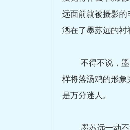
远面前就被摄影的
洒在了墨苏远的衬
不得不说，墨苏
样将落汤鸡的形象
是万分迷人。
墨苏远一动不动