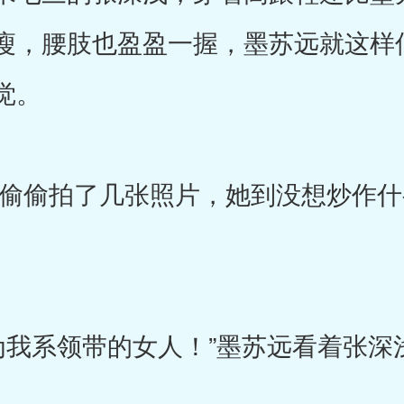
瘦，腰肢也盈盈一握，墨苏远就这样
觉。
偷拍了几张照片，她到没想炒作什
系领带的女人！”墨苏远看着张深