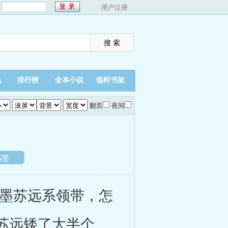
：
用户注册
说
排行榜
全本小说
临时书架
翻页
夜间
书签
墨苏远系领带，怎
苏远矮了大半个