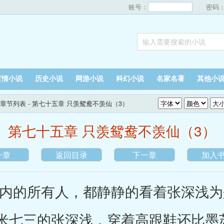
账号：
密码
言情小说
历史小说
网游小说
科幻小说
名家名著
其他小
章节列表
- 第七十五章 只羡鸳鸯不羡仙（3）
第七十五章 只羡鸳鸯不羡仙（3）
一章
返回目录
下一章
加入
的所有人，都静静的看着张深浅为
米七三的张深浅，穿着高跟鞋还比墨