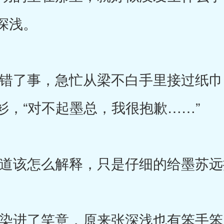
深浅。
了事，急忙从梁不白手里接过纸巾
衫，“对不起墨总，我很抱歉……”
该怎么解释，只是仔细的给墨苏远
进了笑意，原来张深浅也有笨手笨