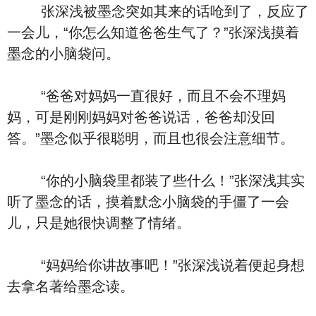
张深浅被墨念突如其来的话呛到了，反应了
一会儿，“你怎么知道爸爸生气了？”张深浅摸着
墨念的小脑袋问。
“爸爸对妈妈一直很好，而且不会不理妈
妈，可是刚刚妈妈对爸爸说话，爸爸却没回
答。”墨念似乎很聪明，而且也很会注意细节。
“你的小脑袋里都装了些什么！”张深浅其实
听了墨念的话，摸着默念小脑袋的手僵了一会
儿，只是她很快调整了情绪。
“妈妈给你讲故事吧！”张深浅说着便起身想
去拿名著给墨念读。