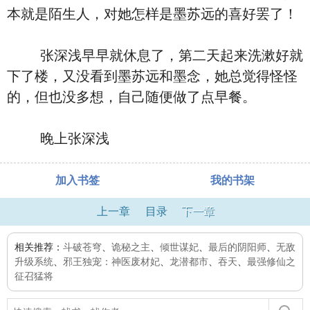
本就是陌生人，对她怎样是墨苏远的喜好罢了！
张深浅早早就休息了，第二天起来洗漱好就
下了楼，又没看到墨苏远和墨念，她总觉得怪怪
的，但也没多想，自己随便做了点早餐。
晚上张深浅
加入书签
我的书架
上一章
目录
下一章
相关推荐：
斗破苍穹
、
诡秘之主
、
倾世谋妃
、
最后的阴阳师
、
无敌
升级系统
、
邪王独宠：神医废材妃
、
龙潜都市
、
吞天
、
最强修仙之
征召猛将