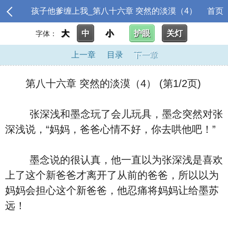
孩子他爹缠上我_第八十六章 突然的淡漠（4）
首页
大
中
小
护眼
关灯
字体：
上一章
目录
下一章
第八十六章 突然的淡漠（4） (第1/2页)
张深浅和墨念玩了会儿玩具，墨念突然对张
深浅说，“妈妈，爸爸心情不好，你去哄他吧！”
墨念说的很认真，他一直以为张深浅是喜欢
上了这个新爸爸才离开了从前的爸爸，所以以为
妈妈会担心这个新爸爸，他忍痛将妈妈让给墨苏
远！