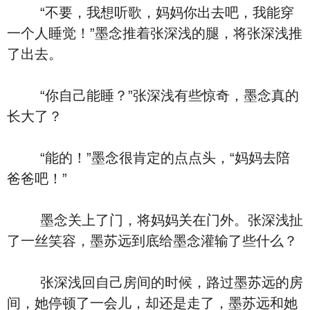
“不要，我想听歌，妈妈你出去吧，我能穿
一个人睡觉！”墨念推着张深浅的腿，将张深浅推
了出去。
“你自己能睡？”张深浅有些惊奇，墨念真的
长大了？
“能的！”墨念很肯定的点点头，“妈妈去陪
爸爸吧！”
墨念关上了门，将妈妈关在门外。张深浅扯
了一丝笑容，墨苏远到底给墨念灌输了些什么？
张深浅回自己房间的时候，路过墨苏远的房
间，她停顿了一会儿，却还是走了，墨苏远和她