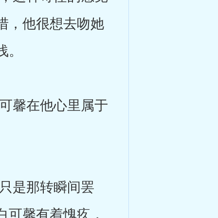
措，他很想去吻她
浅。
可馨在他心里属于
只是那转瞬间罢
白可馨有着愧疚，