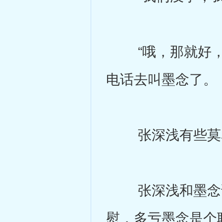
“哦，那就好，我
电话去叫墨念了。
张深浅有些莫名
张深浅和墨念说
慰，多亏墨念是个