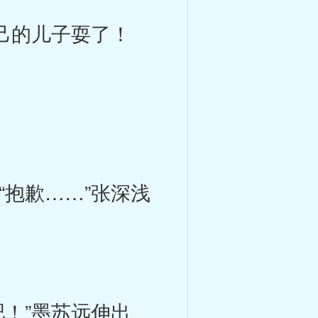
己的儿子耍了！
抱歉……”张深浅
！”墨苏远伸出