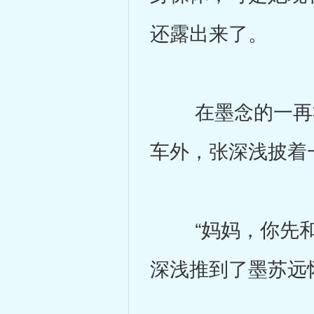
还露出来了。
在墨念的一再祈
车外，张深浅披着
“妈妈，你先和爸
深浅推到了墨苏远