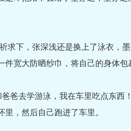
求下，张深浅还是换上了泳衣，墨
一件宽大防晒纱巾，将自己的身体包
爸去学游泳，我在车里吃点东西！
怀里，然后自己跑进了车里。