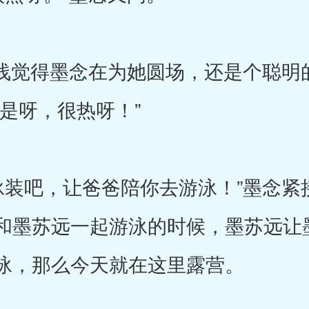
觉得墨念在为她圆场，还是个聪明
是呀，很热呀！”
吧，让爸爸陪你去游泳！”墨念紧
和墨苏远一起游泳的时候，墨苏远让
泳，那么今天就在这里露营。