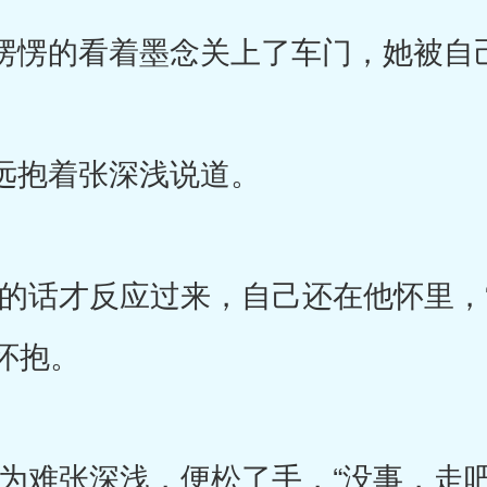
愣的看着墨念关上了车门，她被自
远抱着张深浅说道。
才反应过来，自己还在他怀里，“
怀抱。
张深浅，便松了手，“没事，走吧