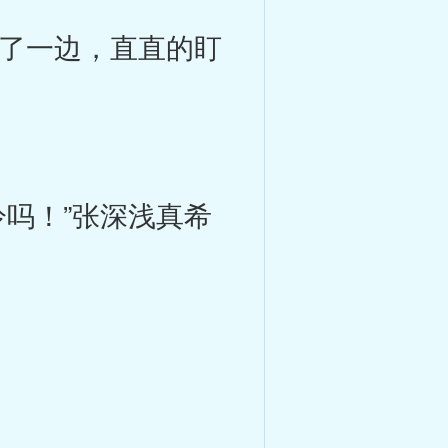
了一边，直直的盯
吗！”张深浅真希