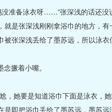
准备泳衣呀……”张深浅的话还没
，就是张深浅刚刚拿浴巾的地方，有
巾被张深浅丢给了墨苏远，所以泳衣
墨念撅着小嘴。
，她要是知道浴巾下面是泳衣，她
在是即把浴巾丢给了墨苏远，墨苏远