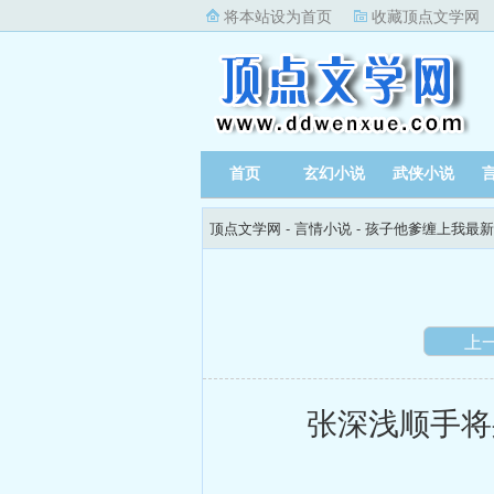
将本站设为首页
收藏顶点文学网
首页
玄幻小说
武侠小说
顶点文学网
-
言情小说
-
孩子他爹缠上我最新
上
张深浅顺手将身