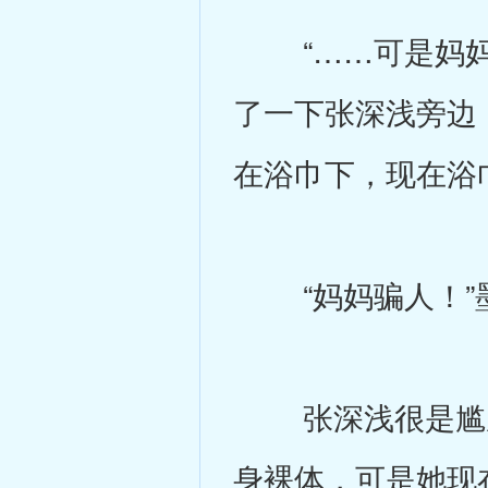
“……可是妈妈没
了一下张深浅旁边
在浴巾下，现在浴
“妈妈骗人！”
张深浅很是尴尬
身裸体，可是她现