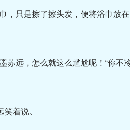
，只是擦了擦头发，便将浴巾放在
远，怎么就这么尴尬呢！“你不冷
远笑着说。