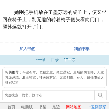
她刚把手机放在了墨苏远的桌子上，便又坐
回在椅子上，刚无趣的转着椅子侧头看向门口，
墨苏远就打开了门。
加入书签
我的书架
上一章
目录
下一章
相关推荐：
斗破苍穹
、
诡秘之主
、
倾世谋妃
、
最后的阴阳师
、
无敌
升级系统
、
邪王独宠：神医废材妃
、
龙潜都市
、
吞天
、
最强修仙之
征召猛将
首页
电脑版
书架
足迹
网站地图
↑返回顶部