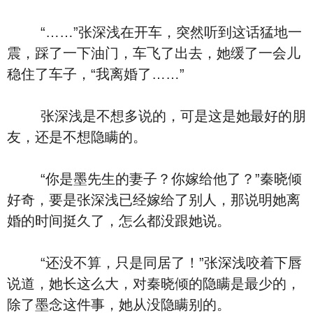
“……”张深浅在开车，突然听到这话猛地一
震，踩了一下油门，车飞了出去，她缓了一会儿
稳住了车子，“我离婚了……”
张深浅是不想多说的，可是这是她最好的朋
友，还是不想隐瞒的。
“你是墨先生的妻子？你嫁给他了？”秦晓倾
好奇，要是张深浅已经嫁给了别人，那说明她离
婚的时间挺久了，怎么都没跟她说。
“还没不算，只是同居了！”张深浅咬着下唇
说道，她长这么大，对秦晓倾的隐瞒是最少的，
除了墨念这件事，她从没隐瞒别的。