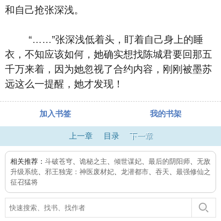
和自己抢张深浅。
“……”张深浅低着头，盯着自己身上的睡
衣，不知应该如何，她确实想找陈城君要回那五
千万来着，因为她忽视了合约内容，刚刚被墨苏
远这么一提醒，她才发现！
加入书签
我的书架
上一章
目录
下一章
相关推荐：
斗破苍穹
、
诡秘之主
、
倾世谋妃
、
最后的阴阳师
、
无敌
升级系统
、
邪王独宠：神医废材妃
、
龙潜都市
、
吞天
、
最强修仙之
征召猛将