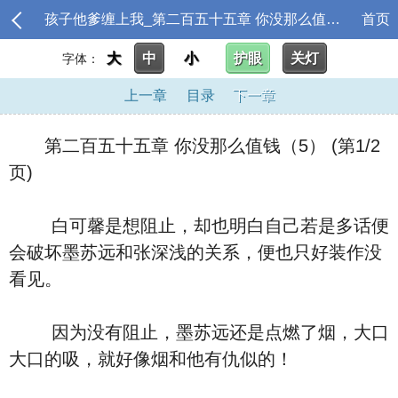
孩子他爹缠上我_第二百五十五章 你没那么值钱（5）
首页
大
中
小
护眼
关灯
字体：
上一章
目录
下一章
第二百五十五章 你没那么值钱（5） (第1/2
页)
白可馨是想阻止，却也明白自己若是多话便
会破坏墨苏远和张深浅的关系，便也只好装作没
看见。
因为没有阻止，墨苏远还是点燃了烟，大口
大口的吸，就好像烟和他有仇似的！