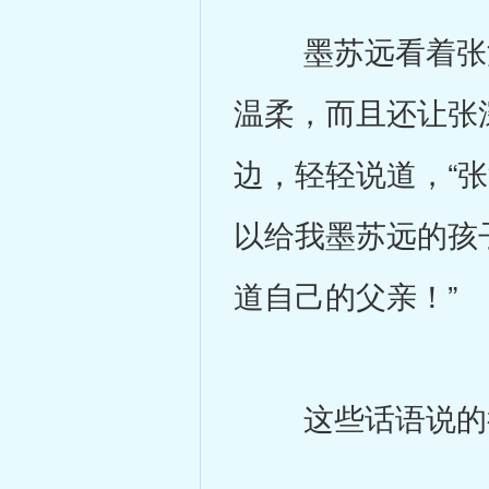
墨苏远看着张深
温柔，而且还让张
边，轻轻说道，“
以给我墨苏远的孩
道自己的父亲！”
这些话语说的很