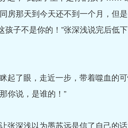
们同房那天到今天还不到一个月，但
这孩子不是你的！”张深浅说完后低
起了眼，走近一步，带着噬血的可
那你说，是谁的！”
张深浅以为墨苏远是信了自己的话