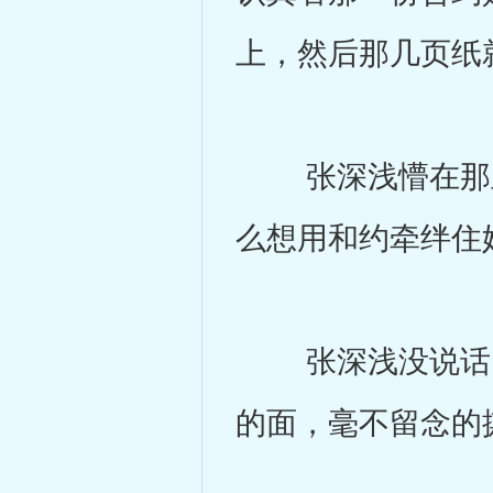
上，然后那几页纸
张深浅懵在那里
么想用和约牵绊住
张深浅没说话，
的面，毫不留念的