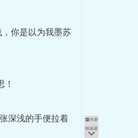
，你是以为我墨苏
思！
张深浅的手便拉着