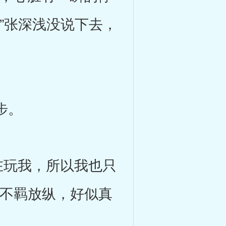
”张深浅没说下去，
步。
玩我，所以我也只
般不羁放纵，好似真