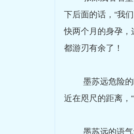
下后面的话，“我
快两个月的身孕，
都游刃有余了！
墨苏远危险的眯
近在咫尺的距离，“
墨苏远的语气让