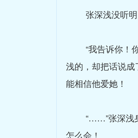
张深浅没听明白
“我告诉你！你要
浅的，却把话说成
能相信他爱她！
“……”张深浅身
怎么会！