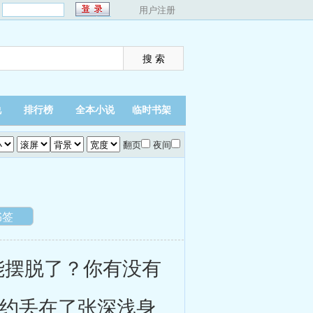
：
用户注册
说
排行榜
全本小说
临时书架
翻页
夜间
书签
摆脱了？你有没有
合约丢在了张深浅身