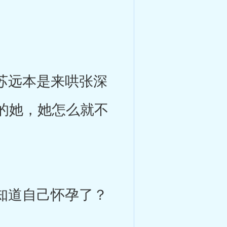
苏远本是来哄张深
的她，她怎么就不
知道自己怀孕了？