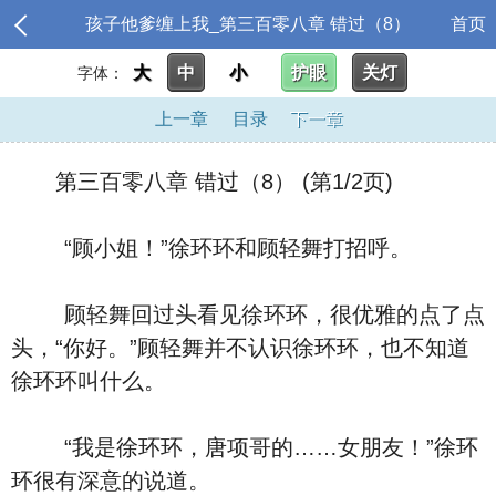
孩子他爹缠上我_第三百零八章 错过（8）
首页
大
中
小
护眼
关灯
字体：
上一章
目录
下一章
第三百零八章 错过（8） (第1/2页)
“顾小姐！”徐环环和顾轻舞打招呼。
顾轻舞回过头看见徐环环，很优雅的点了点
头，“你好。”顾轻舞并不认识徐环环，也不知道
徐环环叫什么。
“我是徐环环，唐项哥的……女朋友！”徐环
环很有深意的说道。