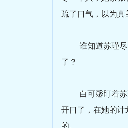
疏了口气，以为真
谁知道苏瑾尽竟
了？
白可馨盯着苏瑾
开口了，在她的计
的。