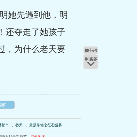
明她先遇到他，明
！还夺走了她孩子
过，为什么老天要
书签
潜都市
、
吞天
、
最强修仙之征召猛将
爹缠上我最新章节
。
网站地图