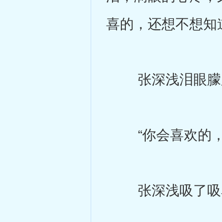
喜的，还想不想知
张深浅泪眼朦胧
“你会喜欢的，走
张深浅吸了吸鼻