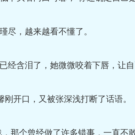
尽，越来越看不懂了。
经含泪了，她微微咬着下唇，让自
刚开口，又被张深浅打断了话语。
，那个曾经做了许多错事，一直不敢