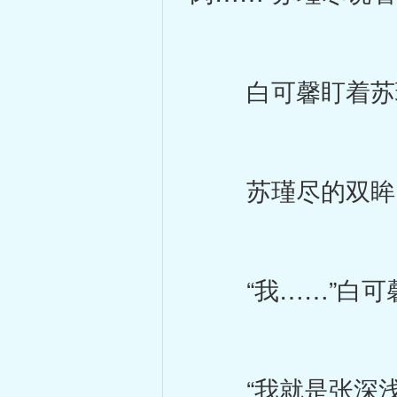
白可馨盯着苏瑾
苏瑾尽的双眸已
“我……”白可馨
“我就是张深浅