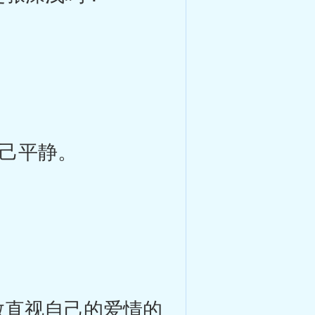
己平静。
直视自己的爱情的