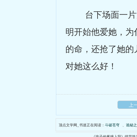
台下场面一片混
明开始他爱她，为
的命，还抢了她的
对她这么好！
上
顶点文学网_书迷正在阅读：
斗破苍穹
、
诡秘之
《孩子他爹缠上我》情节跌