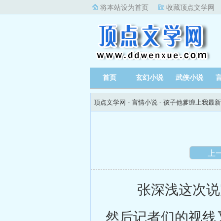
将本站设为首页
收藏顶点文学网
首页
玄幻小说
武侠小说
顶点文学网
-
言情小说
-
孩子他爹缠上我最新
上
张深浅这次说完
然后记者们的视线