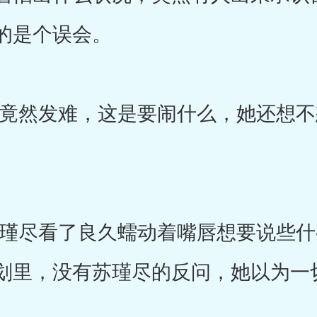
的是个误会。
然发难，这是要闹什么，她还想不
尽看了良久蠕动着嘴唇想要说些什
划里，没有苏瑾尽的反问，她以为一