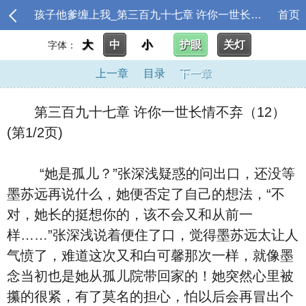
孩子他爹缠上我_第三百九十七章 许你一世长情不弃（12）
首页
大
中
小
护眼
关灯
字体：
上一章
目录
下一章
第三百九十七章 许你一世长情不弃（12）
(第1/2页)
“她是孤儿？”张深浅疑惑的问出口，还没等
墨苏远再说什么，她便否定了自己的想法，“不
对，她长的挺想你的，该不会又和从前一
样……”张深浅说着便住了口，觉得墨苏远太让人
气愤了，难道这次又和白可馨那次一样，就像墨
念当初也是她从孤儿院带回家的！她突然心里被
攥的很紧，有了莫名的担心，怕以后会再冒出个