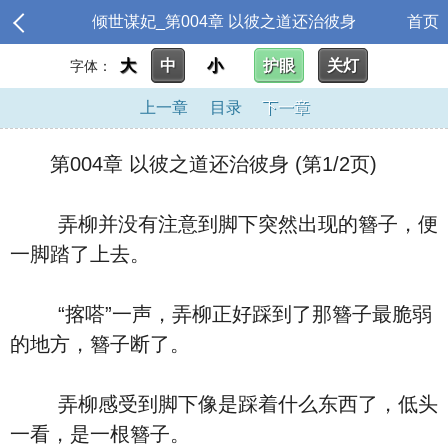
倾世谋妃_第004章 以彼之道还治彼身
首页
大
中
小
护眼
关灯
字体：
上一章
目录
下一章
第004章 以彼之道还治彼身 (第1/2页)
弄柳并没有注意到脚下突然出现的簪子，便
一脚踏了上去。
“揢嗒”一声，弄柳正好踩到了那簪子最脆弱
的地方，簪子断了。
弄柳感受到脚下像是踩着什么东西了，低头
一看，是一根簪子。