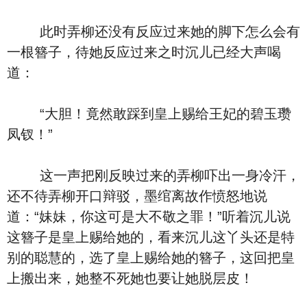
此时弄柳还没有反应过来她的脚下怎么会有
一根簪子，待她反应过来之时沉儿已经大声喝
道：
“大胆！竟然敢踩到皇上赐给王妃的碧玉瓒
凤钗！”
这一声把刚反映过来的弄柳吓出一身冷汗，
还不待弄柳开口辩驳，墨绾离故作愤怒地说
道：“妹妹，你这可是大不敬之罪！”听着沉儿说
这簪子是皇上赐给她的，看来沉儿这丫头还是特
别的聪慧的，选了皇上赐给她的簪子，这回把皇
上搬出来，她整不死她也要让她脱层皮！